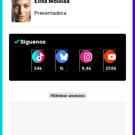
Elisa Mouliaá
Presentadora
Síguenos
34k
1k
6,4k
258k
Eliminar anuncios