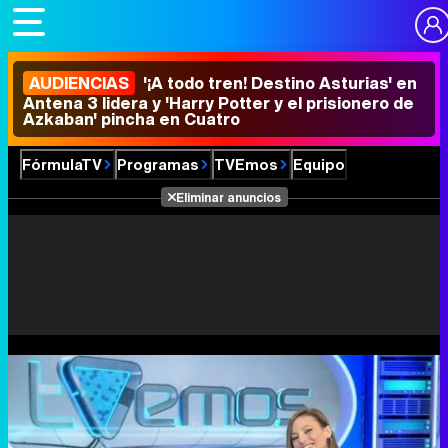
AUDIENCIAS
'¡A todo tren! Destino Asturias' en
Antena 3 lidera y 'Harry Potter y el prisionero de
Azkaban' pincha en Cuatro
FórmulaTV
Programas
TVEmos
Equipo
Eliminar anuncios