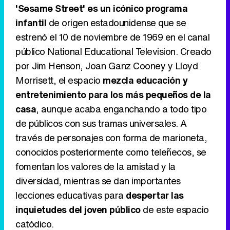
'Sesame Street' es un icónico programa
infantil
de origen estadounidense que se
estrenó el 10 de noviembre de 1969 en el canal
Tráiler de '33 días', la nueva serie de Atresplayer con Julián Villagrán y José Manuel Poga
público National Educational Television. Creado
por Jim Henson, Joan Ganz Cooney y Lloyd
Morrisett, el espacio
mezcla educación y
entretenimiento para los más pequeños de la
Tráiler en catalán de 'Ravalear', la nueva serie de HBO Max sobre los fondos buitre
casa
, aunque acaba enganchando a todo tipo
de públicos con sus tramas universales. A
través de personajes con forma de marioneta,
conocidos posteriormente como teleñecos, se
Tráiler de la tercera temporada de 'The Walking Dead: Dead City' de AMC+
fomentan los valores de la amistad y la
diversidad, mientras se dan importantes
lecciones educativas para
despertar las
inquietudes del joven público
de este espacio
Canción ganadora de Eurovisión 2026: DARA con "Bangaranga" por Bulgaria
catódico.