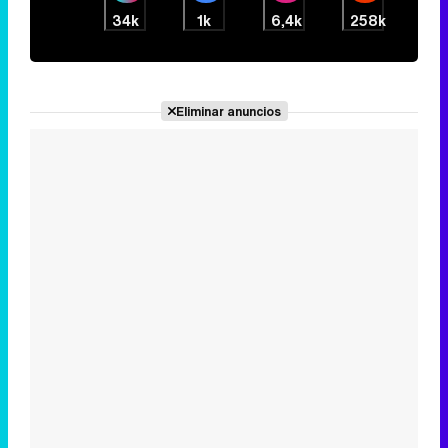
34k
1k
6,4k
258k
Eliminar anuncios