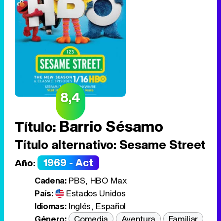
8,4
Barrio Sésamo
Título:
Título alternativo:
Sesame Street
1969 - Act
Año:
Cadena:
PBS, HBO Max
País:
Estados Unidos
Idiomas:
Inglés
,
Español
Género:
Comedia
Aventura
Familiar