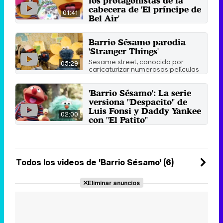
los protagonistas de la
cabecera de 'El príncipe de
01:41
Bel Air'
Los dos personajes principales
de 'Barrio Sésamo' versionan la
Barrio Sésamo parodia
popular cabecera de la ...
'Stranger Things'
27 de agosto 2018
Sesame street, conocido por
05:29
caricaturizar numerosas películas
y series, parodia en esta ...
25 de noviembre 2017
'Barrio Sésamo': La serie
versiona "Despacito" de
Luis Fonsi y Daddy Yankee
02:00
con "El Patito"
La popular serie de Estados
Unidos ha decidido parodiar la
canción en español más ...
23 de agosto 2017
Todos los videos de 'Barrio Sésamo' (6)
Eliminar anuncios