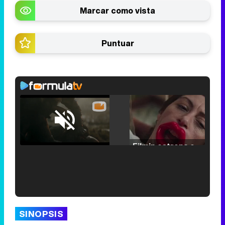
Marcar como vista
Puntuar
Loaded
:
25.30%
/
Unmute
Filmin estrena el tráiler de 'Millennial Mal', su nueva comedia universitaria de la mano de Lorena Iglesias
'120 Minutos' celebra sus 2.000 programas en Telemadrid con un vídeo del día a día en la redacción
SINOPSIS