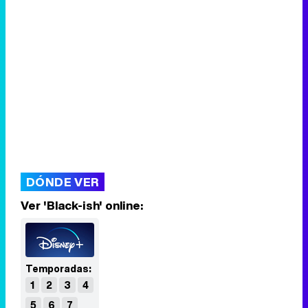
DÓNDE VER
Ver 'Black-ish' online:
Temporadas:
1
2
3
4
5
6
7