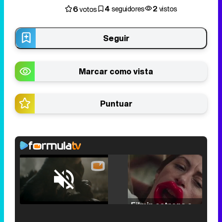
4
2
6
seguidores
vistos
votos
Seguir
Marcar como vista
Puntuar
Loaded
:
25.30%
/
Unmute
Filmin estrena el tráiler de 'Millennial Mal', su nueva comedia universitaria de la mano de Lorena Iglesias