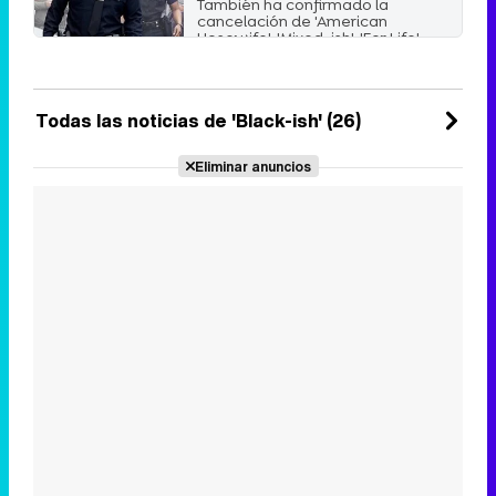
También ha confirmado la
cancelación de 'American
Hosewife', 'Mixed-ish', 'For Life', ...
Sábado 15 Mayo 2021 00:14
Todas las noticias de 'Black-ish' (26)
Eliminar anuncios