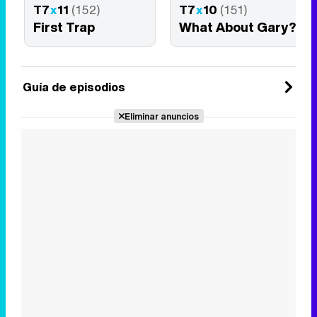
T7
x
11
(152)
T7
x
10
(151)
First Trap
What About Gary?
Guía de episodios
Eliminar anuncios