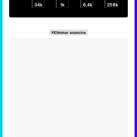
34k
1k
6,4k
258k
Eliminar anuncios