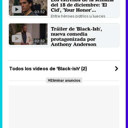
del 18 de diciembre: 'El
Cid', 'Your Honor'...
03:52
Entre héroes patrios y jueces
corruptos transitan las series que
llegarán justo antes ...
Tráiler de 'Black-Ish',
17 de diciembre 2020
nueva comedia
protagonizada por
02:32
Anthony Anderson
Andre 'Dre' Johnson' está a punto
de ser ascendido a
Vicepresidente de Publicidad ...
14 de mayo 2014
Todos los videos de 'Black-ish' (2)
Eliminar anuncios