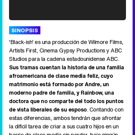
'120 Minutos' celebra sus 2.000 programas en Telemadrid con un vídeo del día a día en la redacción
SINOPSIS
'Black-ish' es una producción de Wilmore Films,
Artists First, Cinema Gypsy Productions y ABC
Studios para la cadena estadounidense ABC.
Tráiler de '33 días', la nueva serie de Atresplayer con Julián Villagrán y José Manuel Poga
Sus tramas cuentan la historia de una familia
afroamericana de clase media feliz, cuyo
matrimonio está formado por Andre, un
moderno padre de familia, y Rainbow, una
Tráiler en catalán de 'Ravalear', la nueva serie de HBO Max sobre los fondos buitre
doctora que no comparte del todo los puntos
de vista liberales de su esposo
. Contando con
estas diferencias, ambos tendrán que afrontar
la difícil tarea de criar a sus cuatro hijos en un
Tráiler de la tercera temporada de 'The Walking Dead: Dead City' de AMC+
barrio de clase media sin perder, bajo ningún