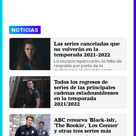
NOTICIAS
Las series canceladas que
no volverán en la
temporada 2021-2022
La escasa repercusión, la falta de
respaldo por parte de la
audiencia o el elevado coste ...
Martes 14 Septiembre 2021 11:48
Todos los regresos de
series de las principales
cadenas estadounidenses
en la temporada
2021/2022
ABC, NBC, The CW, FOX y CBS se
preparan para lanzar las nuevas
temporadas de sus ...
ABC renueva 'Black-ish',
'The Rookie', 'Los Conner'
Martes 7 Septiembre 2021 16:02
y otras tres series más