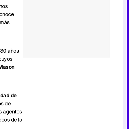
 nos
conoce
 más
 30 años
 cuyos
Mason
idad de
os de
us agentes
ecos de la