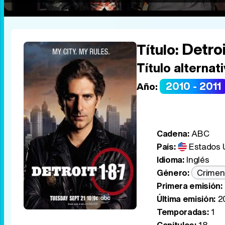
Detroi
Título:
Título alternati
2010 - 2011
Año:
Cadena:
ABC
País:
Estados 
Idioma:
Inglés
Género:
Crimen
Primera emisión:
Última emisión:
20
Temporadas:
1
Capítulos:
18