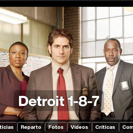
Detroit 1-8-7
ticias
Reparto
Fotos
Vídeos
Críticas
Com