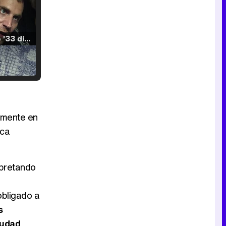
Tráiler de '33 días', la nueva serie de Atresplayer con Julián Villagrán y José Manuel Poga
Tráiler en catalán de 'Ravalear', la nueva serie de HBO Max sobre los fondos buitre
lmente en
ica
Tráiler de la tercera temporada de 'The Walking Dead: Dead City' de AMC+
rpretando
obligado a
s
Canción ganadora de Eurovisión 2026: DARA con "Bangaranga" por Bulgaria
iudad
.