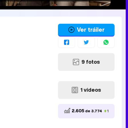
Ver tráiler
9 fotos
1 vídeos
2.605
de 3.774
1