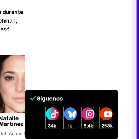
a durante
ichman,
resó.
Síguenos
Natalie
Reparto
Martínez
completo
34k
1k
6,4k
258k
Det. Ariana Sanchez