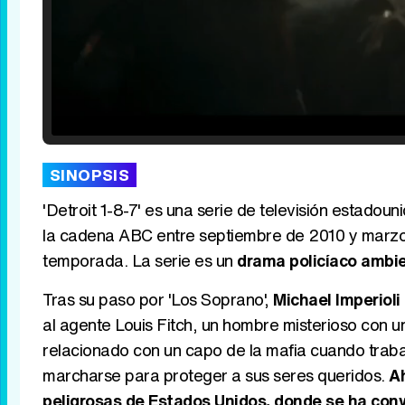
Loaded
:
25.30%
/
Unmute
SINOPSIS
'Detroit 1-8-7' es una serie de televisión estado
la cadena ABC entre septiembre de 2010 y marzo d
temporada. La serie es un
drama policíaco ambie
Tras su paso por 'Los Soprano',
Michael Imperioli
al agente Louis Fitch, un hombre misterioso con 
relacionado con un capo de la mafia cuando trab
marcharse para proteger a sus seres queridos.
Ah
peligrosas de Estados Unidos, donde se ha conv