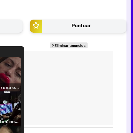
Puntuar
Eliminar anuncios
Filmin estrena el tráiler de 'Millennial Mal', su nueva comedia universitaria de la mano de Lorena Iglesias
'120 Minutos' celebra sus 2.000 programas en Telemadrid con un vídeo del día a día en la redacción