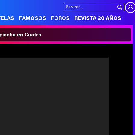
VELAS
FAMOSOS
FOROS
REVISTA 20 AÑOS
' pincha en Cuatro