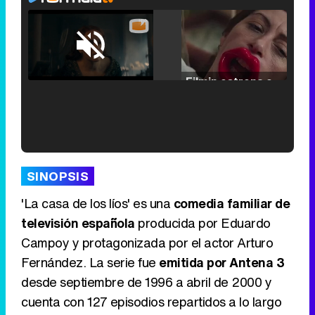
Loaded
:
33.30%
/
Unmute
Filmin estrena el tráiler de 'Millennial Mal', su nueva comedia universitaria de la mano de Lorena Iglesias
'120 Minutos' celebra sus 2.000 programas en Telemadrid con un vídeo del día a día en la redacción
SINOPSIS
'La casa de los líos' es una
comedia familiar de
televisión española
producida por Eduardo
Campoy y protagonizada por el actor Arturo
Tráiler de '33 días', la nueva serie de Atresplayer con Julián Villagrán y José Manuel Poga
Fernández. La serie fue
emitida por Antena 3
desde septiembre de 1996 a abril de 2000 y
cuenta con 127 episodios repartidos a lo largo