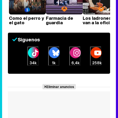
Como el perro y
Farmacia de
Los ladrones
el gato
guardia
van a la oficina
Síguenos
34k
1k
6,4k
258k
Eliminar anuncios