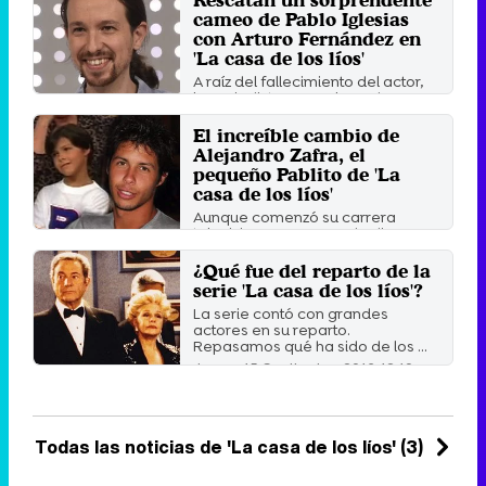
cameo de Pablo Iglesias
con Arturo Fernández en
'La casa de los líos'
A raíz del fallecimiento del actor,
la periodista Pepa Blanes ha
tirado de archivo para ...
El increíble cambio de
Jueves 4 Julio 2019 17:53
Alejandro Zafra, el
pequeño Pablito de 'La
casa de los líos'
Aunque comenzó su carrera
televisiva con menos de diez
años, decidió centrarse en su ...
¿Qué fue del reparto de la
Miércoles 4 Enero 2017 13:43
serie 'La casa de los líos'?
La serie contó con grandes
actores en su reparto.
Repasamos qué ha sido de los ...
Jueves 15 Septiembre 2016 12:10
Todas las noticias de 'La casa de los líos' (3)