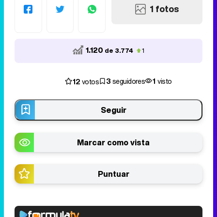
1 fotos
1.120
de 3.774
1
3
1
12
seguidores
visto
votos
Seguir
Marcar como vista
Puntuar