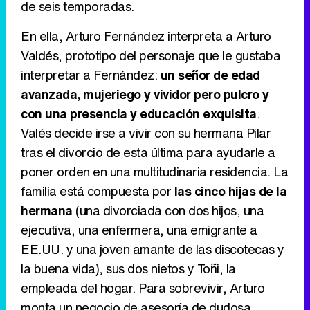
de seis temporadas.
Tráiler en catalán de 'Ravalear', la nueva serie de HBO Max sobre los fondos buitre
En ella, Arturo Fernández interpreta a Arturo
Valdés, prototipo del personaje que le gustaba
interpretar a Fernández:
un señor de edad
Tráiler de la tercera temporada de 'The Walking Dead: Dead City' de AMC+
avanzada, mujeriego y vividor pero pulcro y
con una presencia y educación exquisita
.
Valés decide irse a vivir con su hermana Pilar
tras el divorcio de esta última para ayudarle a
Canción ganadora de Eurovisión 2026: DARA con "Bangaranga" por Bulgaria
poner orden en una multitudinaria residencia. La
familia está compuesta por
las cinco hijas de la
hermana
(una divorciada con dos hijos, una
ejecutiva, una enfermera, una emigrante a
EE.UU. y una joven amante de las discotecas y
la buena vida), sus dos nietos y Toñi, la
empleada del hogar. Para sobrevivir, Arturo
monta un negocio de asesoría de dudosa