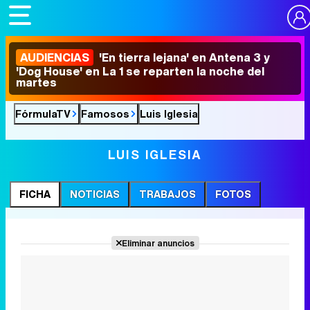
AUDIENCIAS
'En tierra lejana' en Antena 3 y
'Dog House' en La 1 se reparten la noche del
martes
FórmulaTV
Famosos
Luis Iglesia
LUIS IGLESIA
FICHA
NOTICIAS
TRABAJOS
FOTOS
Eliminar anuncios