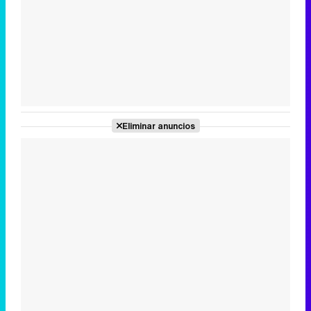
Tráiler en catalán de 'Ravalear', la nueva serie de HBO Max sobre los fondos buitre
Tráiler de la tercera temporada de 'The Walking Dead: Dead City' de AMC+
Eliminar anuncios
Canción ganadora de Eurovisión 2026: DARA con "Bangaranga" por Bulgaria