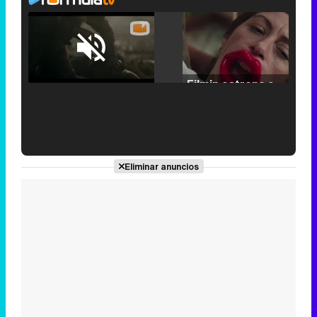
Loaded
:
25.30%
/
Unmute
Filmin estrena el tráiler de 'Millennial Mal', su nueva comedia universitaria de la mano de Lorena Iglesias
'120 Minutos' celebra sus 2.000 programas en Telemadrid con un vídeo del día a día en la redacción
Eliminar anuncios
Tráiler de '33 días', la nueva serie de Atresplayer con Julián Villagrán y José Manuel Poga