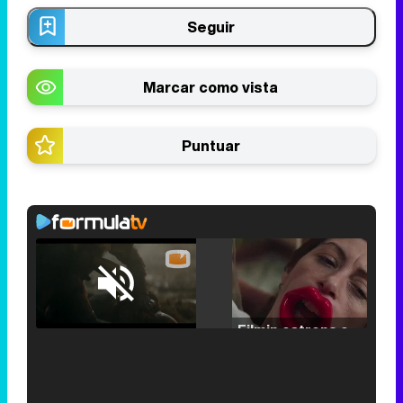
Seguir
Marcar como vista
Puntuar
Loaded
:
25.30%
/
Unmute
Filmin estrena el tráiler de 'Millennial Mal', su nueva comedia universitaria de la mano de Lorena Iglesias