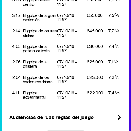
dentro
11:57
3.15
El golpe de la gran
07/10/
16 -
655.000
7,5%
explosión
11:57
2.14
El golpe de los tres
07/10/
16 -
645.000
7,7%
strikes
11:57
4.05
El golpe de la
07/10/
16 -
630.000
7,4%
patata caliente
11:57
2.06
El golpe de la
07/10/
16 -
625.000
7,1%
chistera
11:57
2.04
El golpe de los
07/10/
16 -
623.000
7,3%
hados madrinos
11:57
4.11
El golpe
07/10/
16 -
622.000
7,4%
experimental
11:57
Audiencias de 'Las reglas del juego'