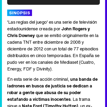
'120 Minutos' celebra sus 2.000 programas en Telemadrid con un vídeo del día a día en la redacción
SINOPSIS
'Las reglas del juego' es una serie de televisión
estadounidense creada por
John Rogers y
Chris Downey
que se emitió originalmente en la
Tráiler de '33 días', la nueva serie de Atresplayer con Julián Villagrán y José Manuel Poga
cadena TNT entre diciembre de 2008 y
diciembre de 2012 con un total de 77 episodios
distribuidos en cinco temporadas. En España se
pudo ver en los canales de Mediaset (Cuatro,
Tráiler en catalán de 'Ravalear', la nueva serie de HBO Max sobre los fondos buitre
Energy, FDF y Divinity).
En esta serie de acción criminal,
una banda de
ladrones en busca de justicia se dedican a
Tráiler de la tercera temporada de 'The Walking Dead: Dead City' de AMC+
robar a gente que abusa de su poder
estafando a víctimas inocentes
. La trama
sigue a
Nate Ford (Timothy Hutton)
, un ex-