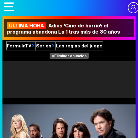
ÚLTIMA HORA
Adiós 'Cine de barrio': el
programa abandona La 1 tras más de 30 años
FórmulaTV
Series
Las reglas del juego
Eliminar anuncios