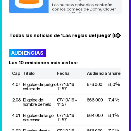
Los nuevos episodios contarán
con los cameos de Danny Glover
y Michael Gladis.
Miércoles 24 Abril 2013 12:14
Todas las noticias de 'Las reglas del juego' (8)
AUDIENCIAS
Las 10 emisiones más vistas:
Cap
Título
Fecha
Audiencia
Share
4.07
El golpe del peligro
07/10/
16 -
676.000
8,0%
enterrado
11:57
2.08
El golpe del
07/10/
16 -
668.000
7,4%
hombre de hielo
11:57
4.01
El golpe del largo
07/10/
16 -
664.000
8,1%
descenso
11:57
3.03
El golpe desde
07/10/
16 -
656.000
7,2%