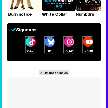
Burn notice
White Collar
Numb3rs
Síguenos
34k
1k
6,4k
258k
Eliminar anuncios