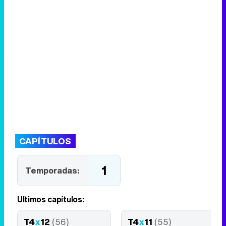
CAPÍTULOS
1
Temporadas:
Últimos capítulos:
T4
x
12
(56)
T4
x
11
(55)