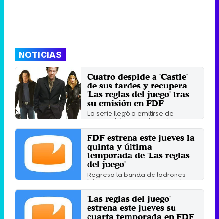
NOTICIAS
Cuatro despide a 'Castle'
de sus tardes y recupera
'Las reglas del juego' tras
su emisión en FDF
La serie llegó a emitirse de
manera íntegra en la cadena
digital del grupo Mediaset ...
FDF estrena este jueves la
Viernes 3 Julio 2015 17:51
quinta y última
temporada de 'Las reglas
del juego'
Regresa la banda de ladrones
liderada por Nate Ford, papel que
encarga el actor Timothy ...
'Las reglas del juego'
Miércoles 28 Agosto 2013 21:23
estrena este jueves su
cuarta temporada en FDF