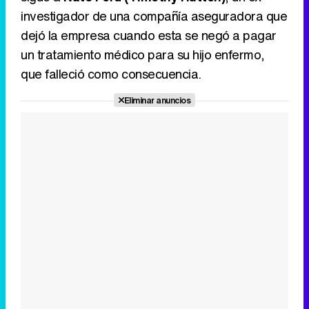
investigador de una compañía aseguradora que
Canción ganadora de Eurovisión 2026: DARA con "Bangaranga" por Bulgaria
dejó la empresa cuando esta se negó a pagar
un tratamiento médico para su hijo enfermo,
que falleció como consecuencia.
Eliminar anuncios