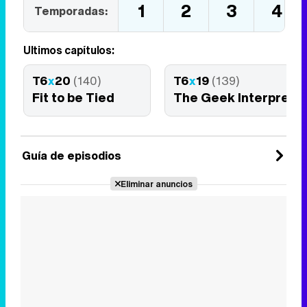
1
2
3
4
Temporadas:
Últimos capítulos:
T6
x
20
(140)
T6
x
19
(139)
Fit to be Tied
The Geek Interprete
Guía de episodios
Eliminar anuncios