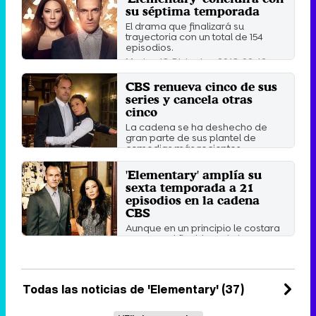
su séptima temporada
El drama que finalizará su
trayectoria con un total de 154
episodios.
Martes 18 Diciembre 2018 02:42
CBS renueva cinco de sus
series y cancela otras
cinco
La cadena se ha deshecho de
gran parte de sus plantel de
comedias más recientes.
Domingo 13 Mayo 2018 03:32
'Elementary' amplía su
sexta temporada a 21
episodios en la cadena
CBS
Aunque en un principio le costara
avanzar, al final, la serie ha
logrado mejorar hasta ...
Miércoles 29 Noviembre 2017 18:46
Todas las noticias de 'Elementary' (37)