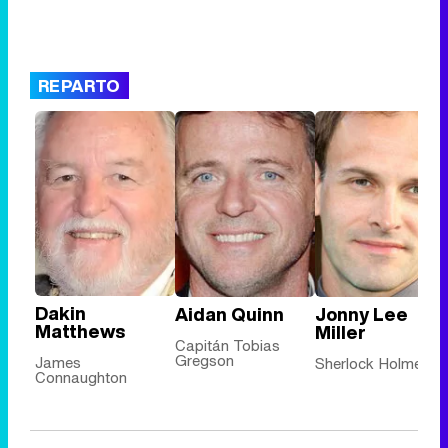
REPARTO
Dakin
Aidan Quinn
Jonny Lee
Matthews
Miller
Capitán Tobias
Gregson
James
Sherlock Holmes
Connaughton