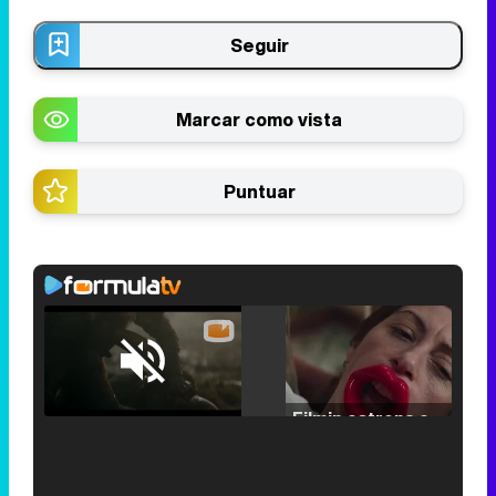
Seguir
Marcar como vista
Puntuar
Loaded
:
25.30%
/
Unmute
Filmin estrena el tráiler de 'Millennial Mal', su nueva comedia universitaria de la mano de Lorena Iglesias