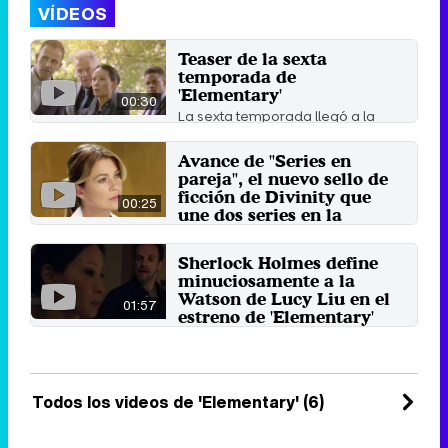
VÍDEOS
Teaser de la sexta
temporada de
'Elementary'
00:30
La sexta temporada llegó a la
cadena CBS el 30 de abril de 2018
Con la inseparable ...
Avance de "Series en
28 de junio 2018
pareja", el nuevo sello de
ficción de Divinity que
00:25
une dos series en la
misma noche
El nuevo sello de Divinity incluirá la
Sherlock Holmes define
emisión de dúos de
minuciosamente a la
emblemáticas series ...
Watson de Lucy Liu en el
22 de febrero 2018
01:57
estreno de 'Elementary'
Cuatro estrena este miércoles
esta nueva ficción sobre el
conocido detective.
28 de enero 2013
Todos los videos de 'Elementary' (6)