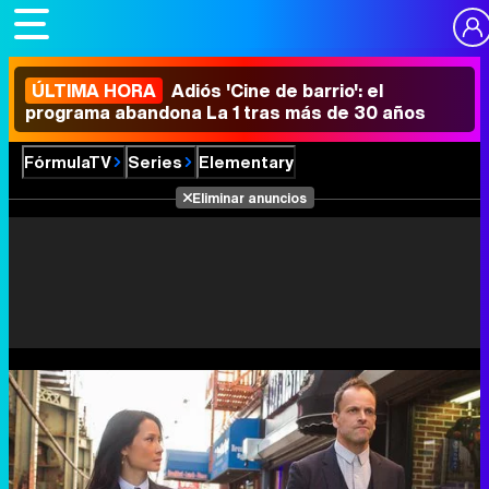
ÚLTIMA HORA
Adiós 'Cine de barrio': el
programa abandona La 1 tras más de 30 años
FórmulaTV
Series
Elementary
Eliminar anuncios