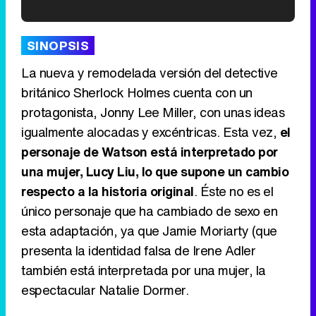
'120 Minutos' celebra sus 2.000 programas en Telemadrid con un vídeo del día a día en la redacción
SINOPSIS
La nueva y remodelada versión del detective
británico Sherlock Holmes cuenta con un
protagonista, Jonny Lee Miller, con unas ideas
Tráiler de '33 días', la nueva serie de Atresplayer con Julián Villagrán y José Manuel Poga
igualmente alocadas y excéntricas. Esta vez,
el
personaje de Watson está interpretado por
una mujer, Lucy Liu, lo que supone un cambio
respecto a la historia original
. Éste no es el
Tráiler en catalán de 'Ravalear', la nueva serie de HBO Max sobre los fondos buitre
único personaje que ha cambiado de sexo en
esta adaptación, ya que Jamie Moriarty (que
presenta la identidad falsa de Irene Adler
también está interpretada por una mujer, la
Tráiler de la tercera temporada de 'The Walking Dead: Dead City' de AMC+
espectacular Natalie Dormer.