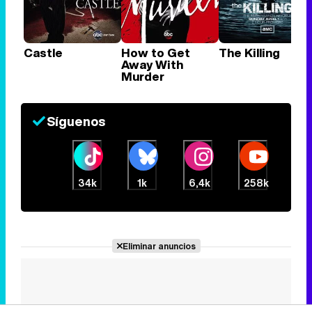
Castle
How to Get
The Killing
Away With
Murder
Síguenos
34k
1k
6,4k
258k
Eliminar anuncios