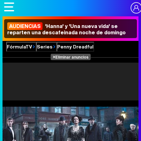
AUDIENCIAS
'Hanna' y 'Una nueva vida' se
reparten una descafeinada noche de domingo
FórmulaTV
Series
Penny Dreadful
Eliminar anuncios