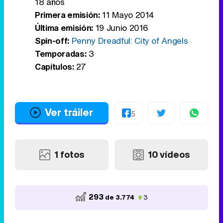
18 años
Primera emisión:
11 Mayo 2014
Última emisión:
19 Junio 2016
Spin-off:
Penny Dreadful: City of Angels
Temporadas:
3
Capítulos:
27
Ver tráiler
5
1 fotos
10 vídeos
293
de 3.774
3