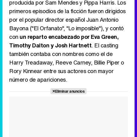
producida por Sam Mendes y Pippa Harris. Los
primeros episodios de la ficción fueron dirigidos
por el popular director español Juan Antonio
Canción ganadora de Eurovisión 2026: DARA con "Bangaranga" por Bulgaria
Bayona ("El Orfanato", "Lo imposible"), y contó
con
un reparto encabezado por Eva Green,
Timothy Dalton y Josh Hartnett
. El casting
también contaba con nombres como el de
Harry Treadaway, Reeve Carney, Billie Piper o
Rory Kinnear entre sus actores con mayor
número de apariciones.
Eliminar anuncios