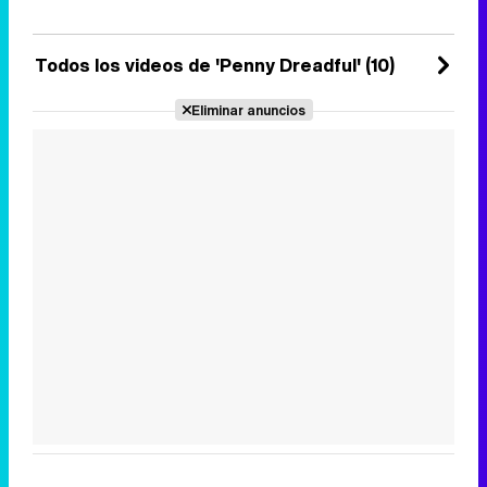
Antes de este estreno, la cadena
lanzará el 10 de abril la quinta
temporada de 'House of ...
Todos los videos de 'Penny Dreadful' (10)
13 de enero 2016
Eliminar anuncios