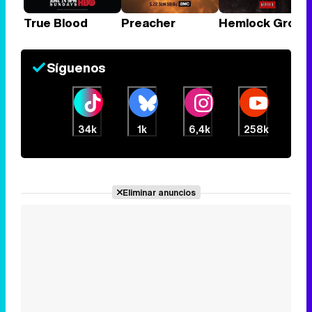
True Blood
Preacher
Hemlock Grove
Síguenos
34k
1k
6,4k
258k
Eliminar anuncios