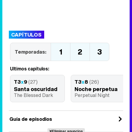
CAPÍTULOS
1
2
3
Temporadas:
Últimos capítulos:
T3
x
9
(27)
T3
x
8
(26)
Santa oscuridad
Noche perpetua
The Blessed Dark
Perpetual Night
Guía de episodios
Eliminar anuncios