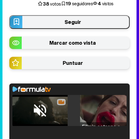
19
4
38
seguidores
vistos
votos
Seguir
Marcar como vista
Puntuar
Loaded
:
25.30%
/
Unmute
Filmin estrena el tráiler de 'Millennial Mal', su nueva comedia universitaria de la mano de Lorena Iglesias