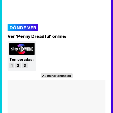
DÓNDE VER
Ver 'Penny Dreadful' online:
Temporadas:
1
2
3
Eliminar anuncios