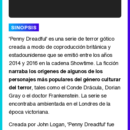
'120 Minutos' celebra sus 2.000 programas en Telemadrid con un vídeo del día a día en la redacción
SINOPSIS
'Penny Dreadful' es una serie de terror gótico
creada a modo de coproducción británica y
estadounidense que se emitió entre los años
Tráiler de '33 días', la nueva serie de Atresplayer con Julián Villagrán y José Manuel Poga
2014 y 2016 en la cadena Showtime. La ficción
narraba los orígenes de algunos de los
personajes más populares del género culturar
del terror
, tales como el Conde Drácula, Dorian
Tráiler en catalán de 'Ravalear', la nueva serie de HBO Max sobre los fondos buitre
Gray o el doctor Frankenstein. La serie se
encontraba ambientada en el Londres de la
época victoriana.
Tráiler de la tercera temporada de 'The Walking Dead: Dead City' de AMC+
Creada por John Logan, 'Penny Dreadful' fue