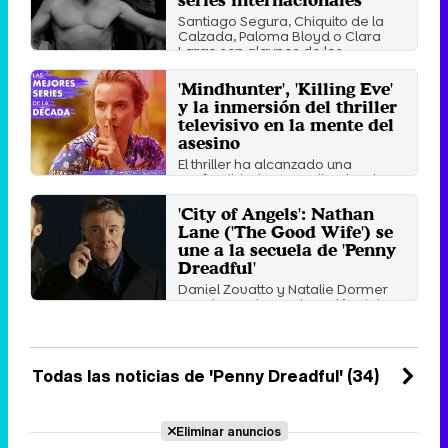
Santiago Segura, Chiquito de la
Calzada, Paloma Bloyd o Clara
Largo son algunos de los ...
Martes 23 Agosto 2022 10:57
'Mindhunter', 'Killing Eve'
y la inmersión del thriller
televisivo en la mente del
asesino
El thriller ha alcanzado una
profundidad extraordinaria a lo
largo de la década, ...
'City of Angels': Nathan
Domingo 10 Noviembre 2019 10:18
Lane ('The Good Wife') se
une a la secuela de 'Penny
Dreadful'
Daniel Zovatto y Natalie Dormer
encabezan la continuación del
drama fantástico de ...
Martes 26 Febrero 2019 19:34
Todas las noticias de 'Penny Dreadful' (34)
Eliminar anuncios