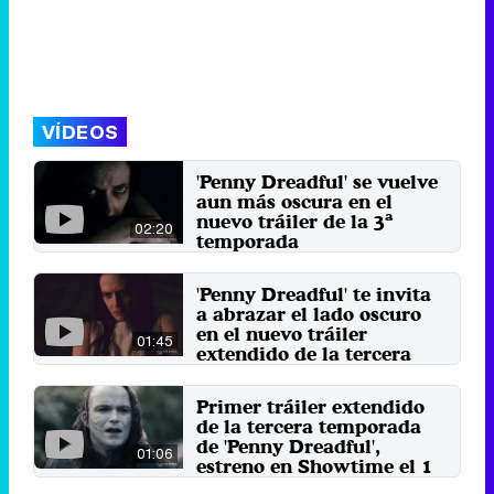
VÍDEOS
'Penny Dreadful' se vuelve
aun más oscura en el
nuevo tráiler de la 3ª
02:20
temporada
Vuelve la serie de televisión
estadounidense de suspense
'Penny Dreadful' te invita
'Penny Dreadful', creada y ...
a abrazar el lado oscuro
8 de abril 2016
en el nuevo tráiler
01:45
extendido de la tercera
temporada
La serie fantástica protagonizada
Primer tráiler extendido
por Eva Green y Josh Hartnett
de la tercera temporada
vuelve a Showtime el ...
de 'Penny Dreadful',
26 de febrero 2016
01:06
estreno en Showtime el 1
de mayo