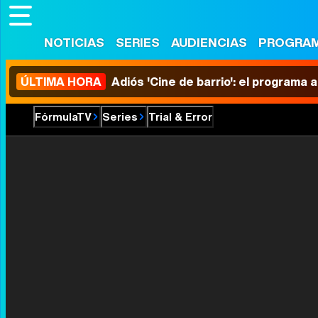
NOTICIAS
SERIES
AUDIENCIAS
PROGRA
ÚLTIMA HORA
Adiós 'Cine de barrio': el programa
FórmulaTV
Series
Trial & Error