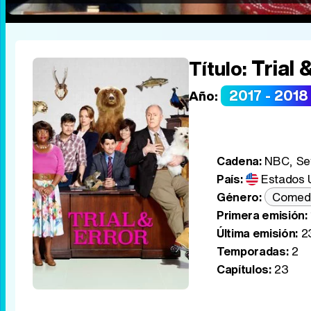
Trial 
Título:
2017 - 2018
Año:
Cadena:
NBC, Se
País:
Estados 
Género:
Comed
Primera emisión:
Última emisión:
23
Temporadas:
2
Capítulos:
23