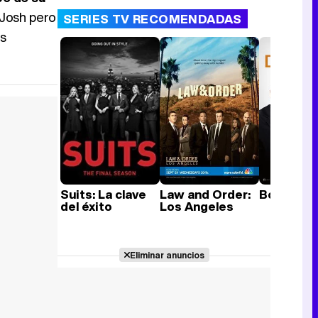
 Josh pero
SERIES TV RECOMENDADAS
as
Suits: La clave
Law and Order:
Bones
del éxito
Los Angeles
Eliminar anuncios