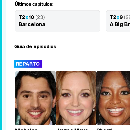
Últimos capítulos:
T2
x
10
(23)
T2
x
9
(2
Barcelona
A Big B
Guía de episodios
REPARTO