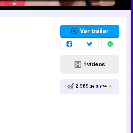
Ver tráiler
1 vídeos
2.989
de 3.774