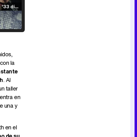
Tráiler de '33 días', la nueva serie de Atresplayer con Julián Villagrán y José Manuel Poga
Tráiler en catalán de 'Ravalear', la nueva serie de HBO Max sobre los fondos buitre
nidos,
con la
astante
Tráiler de la tercera temporada de 'The Walking Dead: Dead City' de AMC+
sh
. Al
n taller
entra en
e una y
Canción ganadora de Eurovisión 2026: DARA con "Bangaranga" por Bulgaria
h en el
po de su