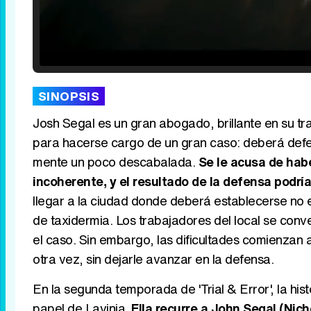
Loaded
:
25.30%
/
Unmute
SINOPSIS
Josh Segal es un gran abogado, brillante en su tr
para hacerse cargo de un gran caso: deberá defe
mente un poco descabalada.
Se le acusa de hab
incoherente, y el resultado de la defensa podría
llegar a la ciudad donde deberá establecerse no en
de taxidermia. Los trabajadores del local se con
el caso. Sin embargo, las dificultades comienzan
otra vez, sin dejarle avanzar en la defensa.
En la segunda temporada de 'Trial & Error', la his
papel de Lavinia.
Ella recurre a John Segal (Nich