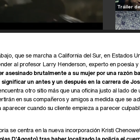
abajo, que se marcha a California del Sur, en Estados U
nder al profesor Larry Henderson, experto en poesía y 
er asesinado brutalmente a su mujer por una razón b
 significar un antes y un después en la carrera de Jo
cuentra otro sitio más que una oficina justo al lado de u
vertirán en sus compañeros y amigos a medida que se ad
 a aparecer cuando su cliente empieza a parecer culpabl
toria se centra en la nueva incorporación Kristi Chenowet
olas D'Agosto) tras haber localizado la policía el cuer