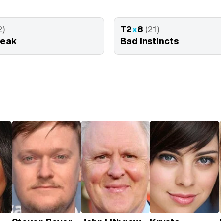
2)
T2
x
8
(21)
reak
Bad Instincts