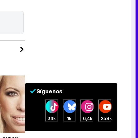
Síguenos
34k
1k
6,4k
258k