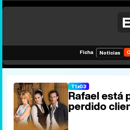
E
Ficha
C
Noticias
T1
x
03
Rafael está
perdido clie