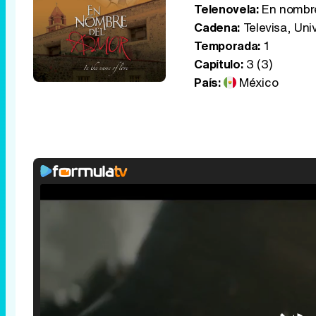
Telenovela:
En nombre
Cadena:
Televisa, Univ
Temporada:
1
Capítulo:
3 (3)
País:
México