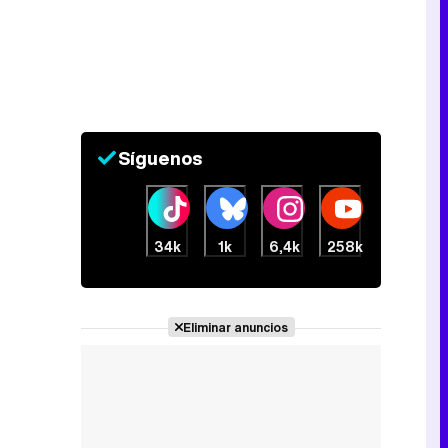
Canción ganadora de Eurovisión 2026: DARA con "Bangaranga" por Bulgaria
Síguenos
34k
1k
6,4k
258k
Eliminar anuncios