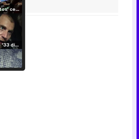
'120 Minutos' celebra sus 2.000 programas en Telemadrid con un vídeo del día a día en la redacción
Tráiler de '33 días', la nueva serie de Atresplayer con Julián Villagrán y José Manuel Poga
Tráiler en catalán de 'Ravalear', la nueva serie de HBO Max sobre los fondos buitre
Tráiler de la tercera temporada de 'The Walking Dead: Dead City' de AMC+