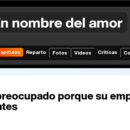
n nombre del amor
apítulos
Reparto
Críticas
Fotos
Vídeos
Co
 preocupado porque su em
ntes