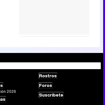
Rostros
as
Foros
sión 2026
Suscríbete
las