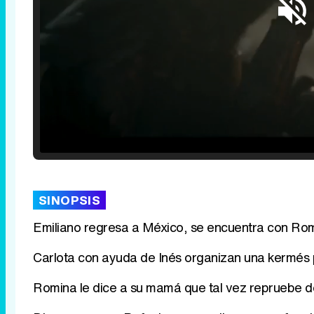
Loaded
:
25.30%
/
Unmute
SINOPSIS
Emiliano regresa a México, se encuentra con Ro
Carlota con ayuda de Inés organizan una kermés p
Romina le dice a su mamá que tal vez repruebe d