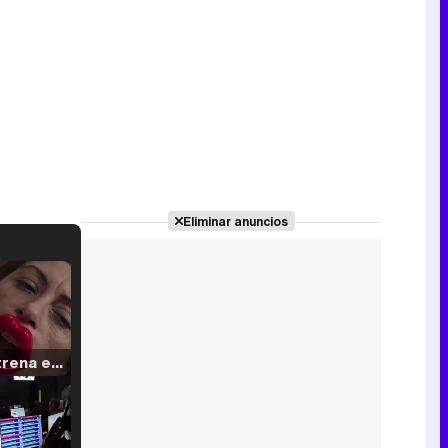
Eliminar anuncios
Filmin estrena el tráiler de 'Millennial Mal', su nueva comedia universitaria de la mano de Lorena Iglesias