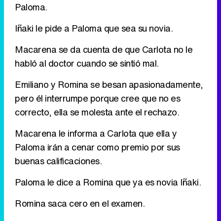
Paloma.
Tráiler de '33 días', la nueva serie de Atresplayer con Julián Villagrán y José Manuel Poga
Iñaki le pide a Paloma que sea su novia.
Macarena se da cuenta de que Carlota no le
habló al doctor cuando se sintió mal.
Tráiler en catalán de 'Ravalear', la nueva serie de HBO Max sobre los fondos buitre
Emiliano y Romina se besan apasionadamente,
pero él interrumpe porque cree que no es
correcto, ella se molesta ante el rechazo.
Tráiler de la tercera temporada de 'The Walking Dead: Dead City' de AMC+
Macarena le informa a Carlota que ella y
Paloma irán a cenar como premio por sus
buenas calificaciones.
Canción ganadora de Eurovisión 2026: DARA con "Bangaranga" por Bulgaria
Paloma le dice a Romina que ya es novia Iñaki.
Romina saca cero en el examen.