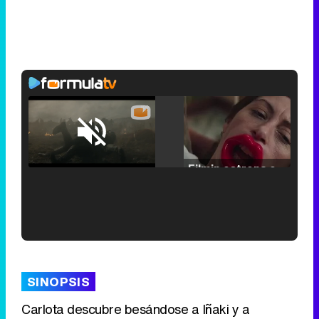
Loaded
:
29.30%
/
Unmute
Filmin estrena el tráiler de 'Millennial Mal', su nueva comedia universitaria de la mano de Lorena Iglesias
'120 Minutos' celebra sus 2.000 programas en Telemadrid con un vídeo del día a día en la redacción
SINOPSIS
Carlota descubre besándose a Iñaki y a