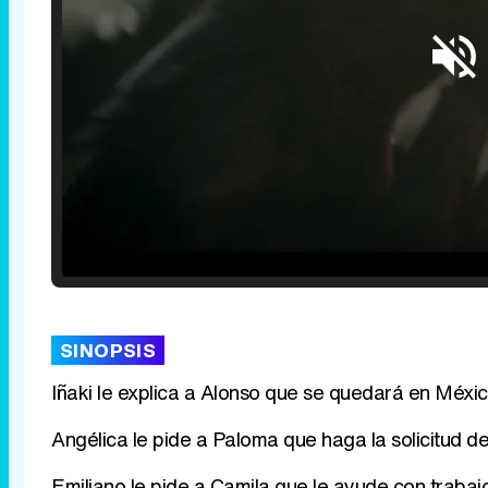
Loaded
:
25.30%
/
Unmute
SINOPSIS
Iñaki le explica a Alonso que se quedará en Méxic
Angélica le pide a Paloma que haga la solicitud d
Emiliano le pide a Camila que le ayude con trabaj