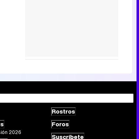
Rostros
as
Foros
sión 2026
Suscríbete