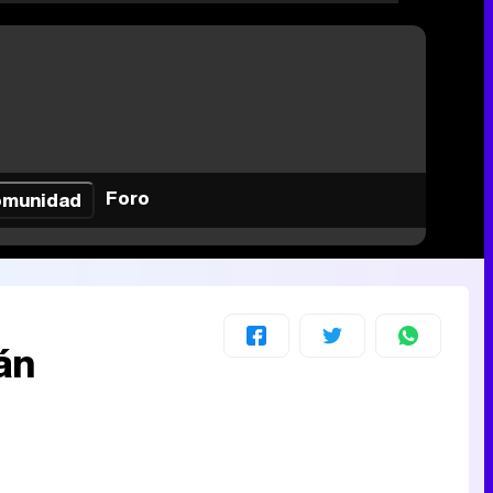
Foro
munidad
án