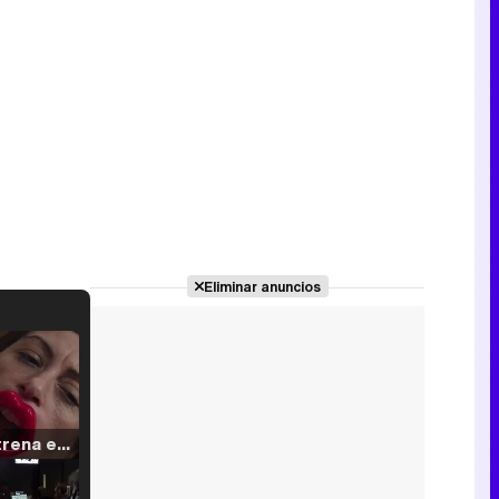
Eliminar anuncios
Filmin estrena el tráiler de 'Millennial Mal', su nueva comedia universitaria de la mano de Lorena Iglesias