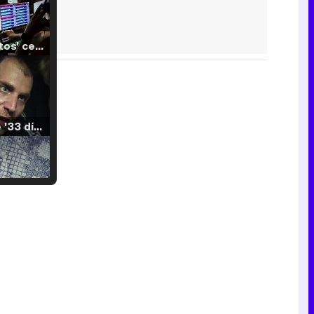
'120 Minutos' celebra sus 2.000 programas en Telemadrid con un vídeo del día a día en la redacción
Tráiler de '33 días', la nueva serie de Atresplayer con Julián Villagrán y José Manuel Poga
Tráiler en catalán de 'Ravalear', la nueva serie de HBO Max sobre los fondos buitre
Tráiler de la tercera temporada de 'The Walking Dead: Dead City' de AMC+