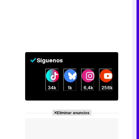
Canción ganadora de Eurovisión 2026: DARA con "Bangaranga" por Bulgaria
Síguenos
34k
1k
6,4k
258k
Eliminar anuncios