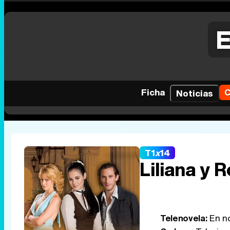
E
Ficha
C
Noticias
T1
x
14
Liliana y
Telenovela:
En no