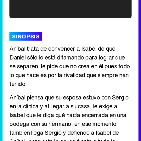
'120 Minutos' celebra sus 2.000 programas en Telemadrid con un vídeo del día a día en la redacción
SINOPSIS
Aníbal trata de convencer a Isabel de que
Daniel sólo lo está difamando para lograr que
Tráiler de '33 días', la nueva serie de Atresplayer con Julián Villagrán y José Manuel Poga
se separen, le pide que no crea en él pues todo
lo que hace es por la rivalidad que siempre han
tenido.
Tráiler en catalán de 'Ravalear', la nueva serie de HBO Max sobre los fondos buitre
Aníbal piensa que su esposa estuvo con Sergio
en la clínica y al llegar a su casa, le exige a
Isabel que le diga qué hacía encerrada en una
bodega con su hermano, en ese momento
Tráiler de la tercera temporada de 'The Walking Dead: Dead City' de AMC+
también llega Sergio y defiende a Isabel de