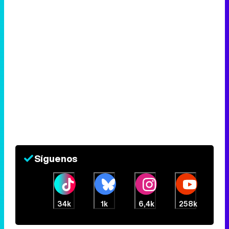
Síguenos
34k
1k
6,4k
258k