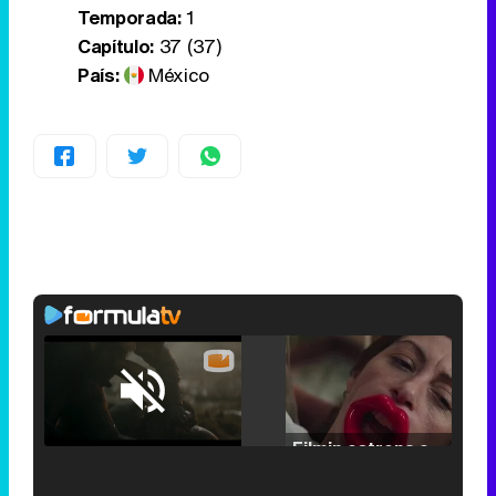
Temporada:
1
Capítulo:
37 (37)
País:
México
Loaded
:
25.30%
/
Unmute
Filmin estrena el tráiler de 'Millennial Mal', su nueva comedia universitaria de la mano de Lorena Iglesias