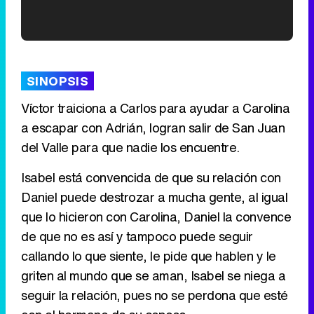
'120 Minutos' celebra sus 2.000 programas en Telemadrid con un vídeo del día a día en la redacción
SINOPSIS
Víctor traiciona a Carlos para ayudar a Carolina
a escapar con Adrián, logran salir de San Juan
Tráiler de '33 días', la nueva serie de Atresplayer con Julián Villagrán y José Manuel Poga
del Valle para que nadie los encuentre.
Isabel está convencida de que su relación con
Daniel puede destrozar a mucha gente, al igual
Tráiler en catalán de 'Ravalear', la nueva serie de HBO Max sobre los fondos buitre
que lo hicieron con Carolina, Daniel la convence
de que no es así y tampoco puede seguir
callando lo que siente, le pide que hablen y le
griten al mundo que se aman, Isabel se niega a
Tráiler de la tercera temporada de 'The Walking Dead: Dead City' de AMC+
seguir la relación, pues no se perdona que esté