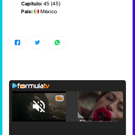
Capítulo:
45 (45)
País:
México
Loaded
:
25.30%
/
Unmute
Filmin estrena el tráiler de 'Millennial Mal', su nueva comedia universitaria de la mano de Lorena Iglesias