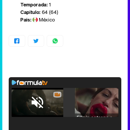
Temporada:
1
Capítulo:
64 (64)
País:
México
Loaded
:
25.30%
/
Unmute
Filmin estrena el tráiler de 'Millennial Mal', su nueva comedia universitaria de la mano de Lorena Iglesias