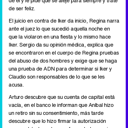
de él y le pide que se aleje para siempre y trate
de ser feliz.
El juicio en contra de Iker da inicio, Regina narra
Canción ganadora de Eurovisión 2026: DARA con "Bangaranga" por Bulgaria
ante el juez lo que sucedió aquella noche en
que la violaron en una fiesta y lo mismo hace
Iker. Sergio da su opinión médica, explica que
se encontraron en el cuerpo de Regina pruebas
del abuso de dos hombres y exige que se haga
una prueba de ADN para determinar si Iker y
Claudio son responsables de lo que se les
acusa.
Arturo descubre que su cuenta de capital está
vacía, en el banco le informan que Aníbal hizo
un retiro sin su consentimiento, más tarde
descubre que lo hizo firmar la autorización