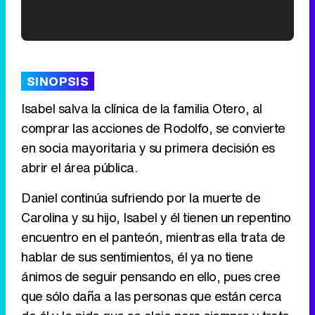
'120 Minutos' celebra sus 2.000 programas en Telemadrid con un vídeo del día a día en la redacción
SINOPSIS
Isabel salva la clínica de la familia Otero, al
comprar las acciones de Rodolfo, se convierte
Tráiler de '33 días', la nueva serie de Atresplayer con Julián Villagrán y José Manuel Poga
en socia mayoritaria y su primera decisión es
abrir el área pública.
Daniel continúa sufriendo por la muerte de
Tráiler en catalán de 'Ravalear', la nueva serie de HBO Max sobre los fondos buitre
Carolina y su hijo, Isabel y él tienen un repentino
encuentro en el panteón, mientras ella trata de
hablar de sus sentimientos, él ya no tiene
ánimos de seguir pensando en ello, pues cree
Tráiler de la tercera temporada de 'The Walking Dead: Dead City' de AMC+
que sólo daña a las personas que están cerca