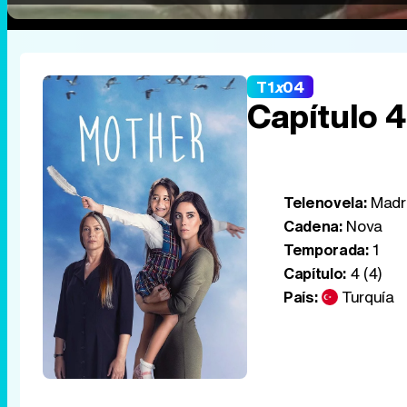
T1
x
04
Capítulo 4
Telenovela:
Madr
Cadena:
Nova
Temporada:
1
Capítulo:
4 (4)
País:
Turquía