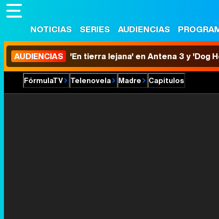
NOTICIAS
SERIES
AUDIENCIAS
PROGRA
AUDIENCIAS
'En tierra lejana' en Antena 3 y 'Dog 
FórmulaTV
Telenovela
Madre
Capítulos