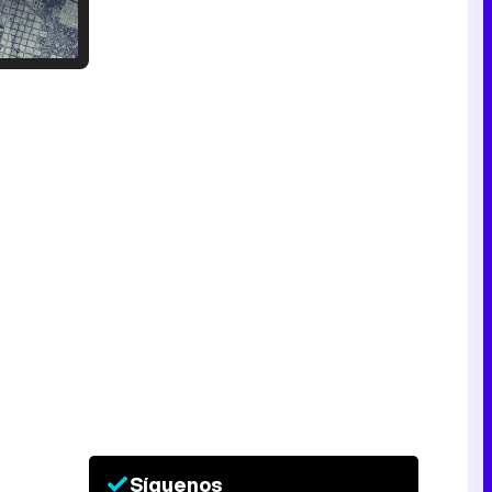
Tráiler en catalán de 'Ravalear', la nueva serie de HBO Max sobre los fondos buitre
Tráiler de la tercera temporada de 'The Walking Dead: Dead City' de AMC+
Canción ganadora de Eurovisión 2026: DARA con "Bangaranga" por Bulgaria
Síguenos