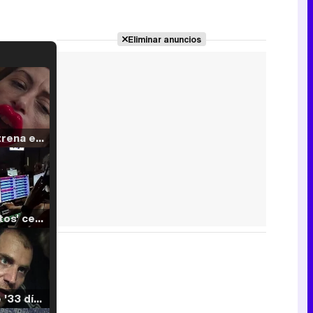
Eliminar anuncios
Filmin estrena el tráiler de 'Millennial Mal', su nueva comedia universitaria de la mano de Lorena Iglesias
'120 Minutos' celebra sus 2.000 programas en Telemadrid con un vídeo del día a día en la redacción
Tráiler de '33 días', la nueva serie de Atresplayer con Julián Villagrán y José Manuel Poga