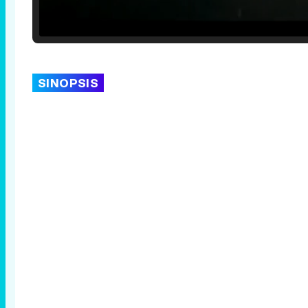
Loaded
:
25.30%
/
Unmute
SINOPSIS