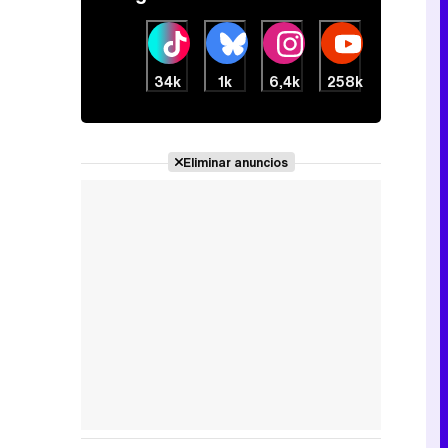
34k
1k
6,4k
258k
Eliminar anuncios