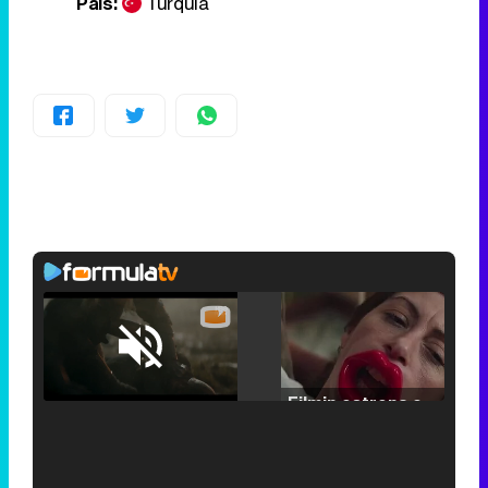
País:
Turquía
Loaded
:
25.30%
/
Unmute
Filmin estrena el tráiler de 'Millennial Mal', su nueva comedia universitaria de la mano de Lorena Iglesias