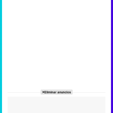
Canción ganadora de Eurovisión 2026: DARA con "Bangaranga" por Bulgaria
Eliminar anuncios