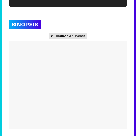
'120 Minutos' celebra sus 2.000 programas en Telemadrid con un vídeo del día a día en la redacción
SINOPSIS
Eliminar anuncios
Tráiler de '33 días', la nueva serie de Atresplayer con Julián Villagrán y José Manuel Poga
Tráiler en catalán de 'Ravalear', la nueva serie de HBO Max sobre los fondos buitre
Tráiler de la tercera temporada de 'The Walking Dead: Dead City' de AMC+