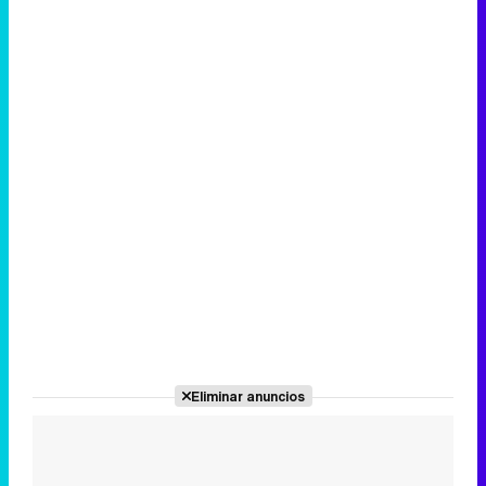
Canción ganadora de Eurovisión 2026: DARA con "Bangaranga" por Bulgaria
Eliminar anuncios