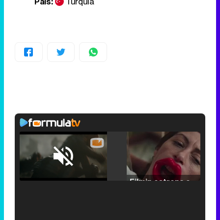
País:
Turquía
Loaded
:
25.30%
/
Unmute
Filmin estrena el tráiler de 'Millennial Mal', su nueva comedia universitaria de la mano de Lorena Iglesias