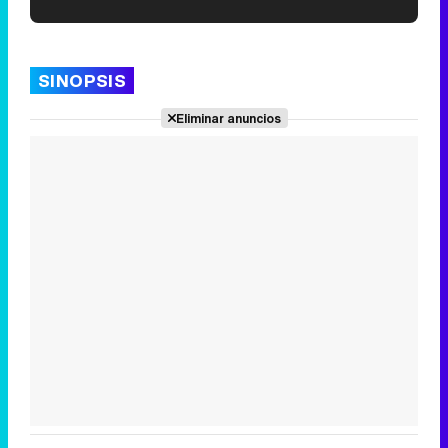
'120 Minutos' celebra sus 2.000 programas en Telemadrid con un vídeo del día a día en la redacción
SINOPSIS
Eliminar anuncios
Tráiler de '33 días', la nueva serie de Atresplayer con Julián Villagrán y José Manuel Poga
Tráiler en catalán de 'Ravalear', la nueva serie de HBO Max sobre los fondos buitre
Tráiler de la tercera temporada de 'The Walking Dead: Dead City' de AMC+