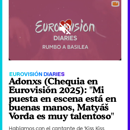
Loaded
:
3.62%
/
Unmute
EUROVISIÓN DIARIES
Adonxs (Chequia en
Eurovisión 2025): "Mi
puesta en escena está en
buenas manos, Matyáš
Vorda es muy talentoso"
Hablamos con el cantante de 'Kiss Kiss