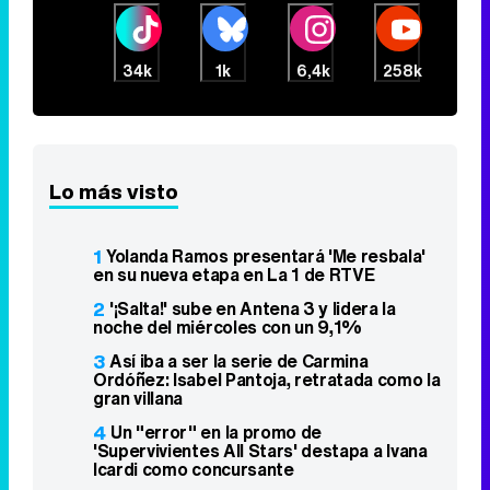
34k
1k
6,4k
258k
Lo más visto
1
Yolanda Ramos presentará 'Me resbala'
en su nueva etapa en La 1 de RTVE
2
'¡Salta!' sube en Antena 3 y lidera la
noche del miércoles con un 9,1%
3
Así iba a ser la serie de Carmina
Ordóñez: Isabel Pantoja, retratada como la
gran villana
4
Un "error" en la promo de
'Supervivientes All Stars' destapa a Ivana
Icardi como concursante