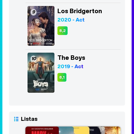
Los Bridgerton
9
2020 - Act
8,2
The Boys
10
2019 - Act
8,1
Listas