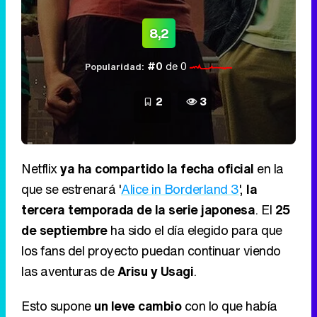
8,2
#0
de 0
Popularidad:
2
3
Netflix
ya ha compartido la fecha oficial
en la
que se estrenará '
Alice in Borderland 3
',
la
tercera temporada de la serie japonesa
. El
25
de septiembre
ha sido el día elegido para que
los fans del proyecto puedan continuar viendo
las aventuras de
Arisu y Usagi
.
Esto supone
un leve cambio
con lo que había