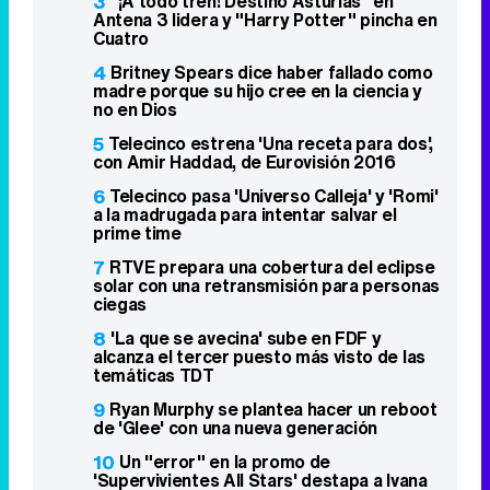
3
"¡A todo tren! Destino Asturias" en
Antena 3 lidera y "Harry Potter" pincha en
Cuatro
4
Britney Spears dice haber fallado como
madre porque su hijo cree en la ciencia y
no en Dios
5
Telecinco estrena 'Una receta para dos',
con Amir Haddad, de Eurovisión 2016
6
Telecinco pasa 'Universo Calleja' y 'Romi'
a la madrugada para intentar salvar el
prime time
7
RTVE prepara una cobertura del eclipse
solar con una retransmisión para personas
ciegas
8
'La que se avecina' sube en FDF y
alcanza el tercer puesto más visto de las
temáticas TDT
9
Ryan Murphy se plantea hacer un reboot
de 'Glee' con una nueva generación
10
Un "error" en la promo de
'Supervivientes All Stars' destapa a Ivana