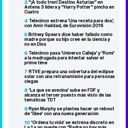
3
"¡A todo tren! Destino Asturias" en
Antena 3 lidera y "Harry Potter" pincha en
Cuatro
4
Telecinco estrena 'Una receta para dos',
con Amir Haddad, de Eurovisión 2016
5
Britney Spears dice haber fallado como
madre porque su hijo cree en la ciencia y
no en Dios
6
Telecinco pasa 'Universo Calleja' y 'Romi'
a la madrugada para intentar salvar el
prime time
7
RTVE prepara una cobertura del eclipse
solar con una retransmisión para personas
ciegas
8
'La que se avecina' sube en FDF y
alcanza el tercer puesto más visto de las
temáticas TDT
9
Ryan Murphy se plantea hacer un reboot
de 'Glee' con una nueva generación
10
'Ordena tu vida' se estrena discreto en
La 1 y no puede con "Padre no hay más