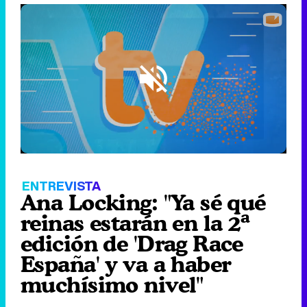
Loaded
:
18.57%
/
Unmute
ENTREVISTA
Ana Locking: "Ya sé qué
reinas estarán en la 2ª
edición de 'Drag Race
España' y va a haber
muchísimo nivel"