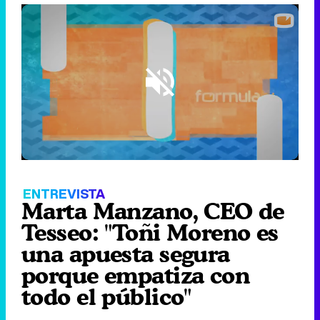
Loaded
:
17.58%
/
Unmute
ENTREVISTA
Marta Manzano, CEO de
Tesseo: "Toñi Moreno es
una apuesta segura
porque empatiza con
todo el público"