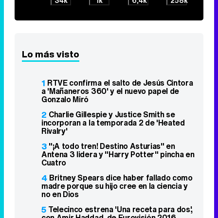
34k
1k
6,4k
258k
Lo más visto
1
RTVE confirma el salto de Jesús Cintora
a 'Mañaneros 360' y el nuevo papel de
Gonzalo Miró
2
Charlie Gillespie y Justice Smith se
incorporan a la temporada 2 de 'Heated
Rivalry'
3
"¡A todo tren! Destino Asturias" en
Antena 3 lidera y "Harry Potter" pincha en
Cuatro
4
Britney Spears dice haber fallado como
madre porque su hijo cree en la ciencia y
no en Dios
5
Telecinco estrena 'Una receta para dos',
con Amir Haddad, de Eurovisión 2016