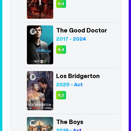
8,4
The Good Doctor
8
2017 - 2024
8,4
Los Bridgerton
9
2020 - Act
8,2
The Boys
10
2019 - Act