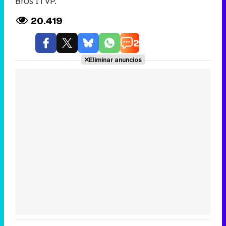
Bros ITVP.
20.419
2
Eliminar anuncios