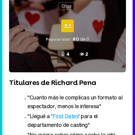
Citas
5,1
#0
de 0
Popularidad:
4
2
Titulares de Richard Pena
"Cuanto más le complicas un formato al
espectador, menos le interesa"
"Llegué a '
First Dates
' para el
departamento de casting"
"No quiero saber cómo acaba la cita