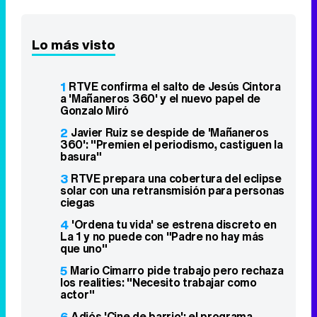
Lo más visto
1
RTVE confirma el salto de Jesús Cintora
a 'Mañaneros 360' y el nuevo papel de
Gonzalo Miró
2
Javier Ruiz se despide de 'Mañaneros
360': "Premien el periodismo, castiguen la
basura"
3
RTVE prepara una cobertura del eclipse
solar con una retransmisión para personas
ciegas
4
'Ordena tu vida' se estrena discreto en
La 1 y no puede con "Padre no hay más
que uno"
5
Mario Cimarro pide trabajo pero rechaza
los realities: "Necesito trabajar como
actor"
6
Adiós 'Cine de barrio': el programa