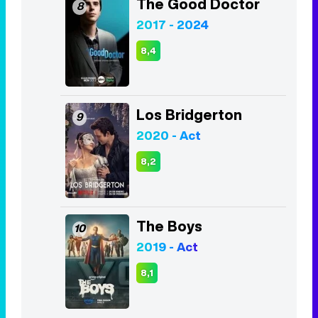
The Good Doctor
8
2017 - 2024
8,4
Los Bridgerton
9
2020 - Act
8,2
The Boys
10
2019 - Act
8,1