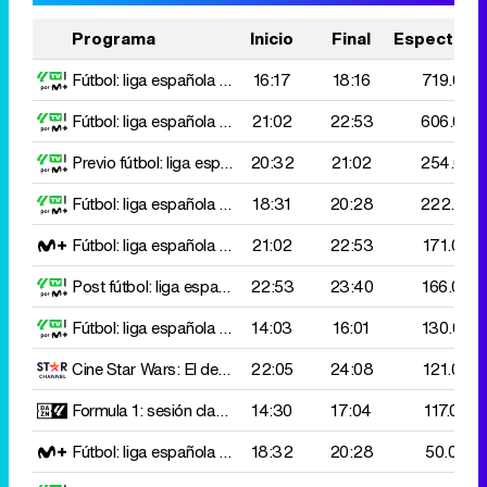
Programa
Inicio
Final
Espectado
Fútbol: liga española
R.Betis-Barcelona
16:17
18:16
719.000
Fútbol: liga española
Girona-R.Madrid
21:02
22:53
606.000
Previo fútbol: liga española
20:32
Girona-R.Madrid
21:02
254.000
Fútbol: liga española
Valencia-Rayo Vallecano
18:31
20:28
222.000
Fútbol: liga española
Girona-R.Madrid
21:02
22:53
171.000
Post fútbol: liga española
22:53
Girona-R.Madrid
23:40
166.000
Fútbol: liga española
Las Palmas-R.Valladolid
14:03
16:01
130.000
Cine
Star Wars: El despertar de la fuerza
22:05
24:08
121.000
Formula 1: sesión clasificatoria
14:30
G.P. Abu Dhabi
17:04
117.000
Fútbol: liga española 2 d
Deportivo Coruña-R.Zaragoza
18:32
20:28
50.000