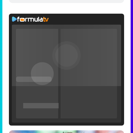
Filmin estrena el tráiler de 'Millennial Mal', su nueva comedia universitaria de la mano de Lorena Iglesias