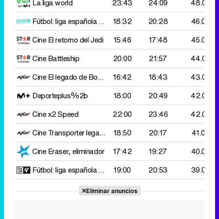
La liga world
23:43
24:09
48.000
Fútbol: liga española 2 d
Deportivo Coruña-R.Zaragoza
18:32
20:28
46.000
Cine
El retorno del Jedi
15:46
17:48
45.000
Cine
Battleship
20:00
21:57
44.000
Cine
El legado de Bourne
16:42
18:43
43.000
Deporteplus%2b
18:00
20:49
42.000
Cine x2
Speed
22:00
23:46
42.000
Cine
Transporter legacy
18:50
20:17
41.000
Cine
Eraser, eliminador
17:42
19:27
40.000
Fútbol: liga española femenino
19:00
Barcelona-R.Betis
20:53
39.000
Eliminar anuncios