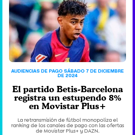
'120 Minutos' celebra sus 2.000 programas en Telemadrid con un vídeo del día a día en la redacción
Tráiler de '33 días', la nueva serie de Atresplayer con Julián Villagrán y José Manuel Poga
AUDIENCIAS DE PAGO SÁBADO 7 DE DICIEMBRE
DE 2024
El partido Betis-Barcelona
Tráiler en catalán de 'Ravalear', la nueva serie de HBO Max sobre los fondos buitre
registra un estupendo 8%
en Movistar Plus+
La retransmisión de fútbol monopoliza el
Tráiler de la tercera temporada de 'The Walking Dead: Dead City' de AMC+
ranking de los canales de pago con las ofertas
de Movistar Plus+ y DAZN.