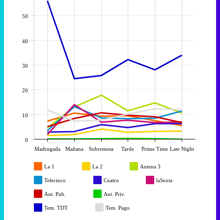
50
40
30
20
10
0
Madrugada
Mañana
Sobremesa
Tarde
Prime Time
Late Night
La 1
La 2
Antena 3
Telecinco
Cuatro
laSexta
Aut. Pub.
Aut. Priv.
Tem. TDT
Tem. Pago