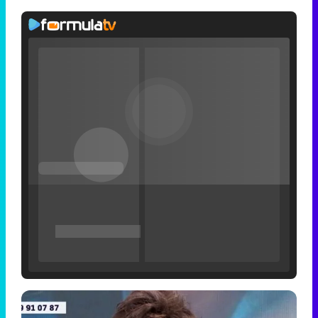
Filmin estrena el tráiler de 'Millennial Mal', su nueva comedia universitaria de la mano de Lorena Iglesias