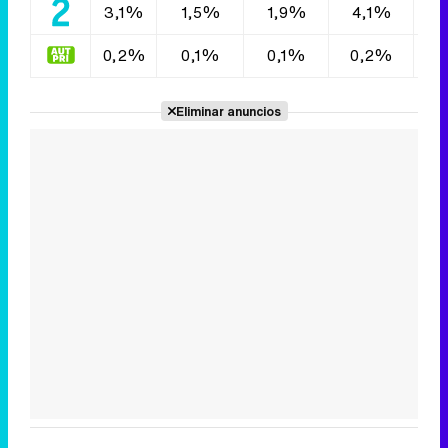
3,1%
1,5%
1,9%
4,1%
2
0,2%
0,1%
0,1%
0,2%
0
Eliminar anuncios