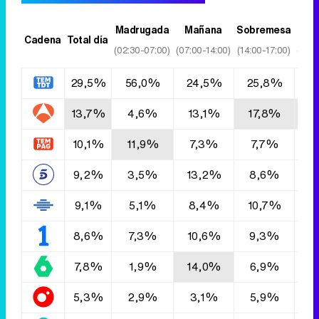
Madrugada
Mañana
Sobremesa
T
Cadena
Total día
(02:30-07:00)
(07:00-14:00)
(14:00-17:00)
(17:0
29,5%
56,0%
24,5%
25,8%
3
13,7%
4,6%
13,1%
17,8%
1
10,1%
11,9%
7,3%
7,7%
1
9,2%
3,5%
13,2%
8,6%
8
9,1%
5,1%
8,4%
10,7%
9
8,6%
7,3%
10,6%
9,3%
9
7,8%
1,9%
14,0%
6,9%
7
5,3%
2,9%
3,1%
5,9%
4