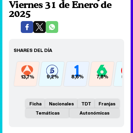
Viernes 31 de Enero de
2025
SHARES DEL DÍA
13,7%
9,2%
8,6%
7,8%
5,3
Ficha
Nacionales
TDT
Franjas
Temáticas
Autonómicas