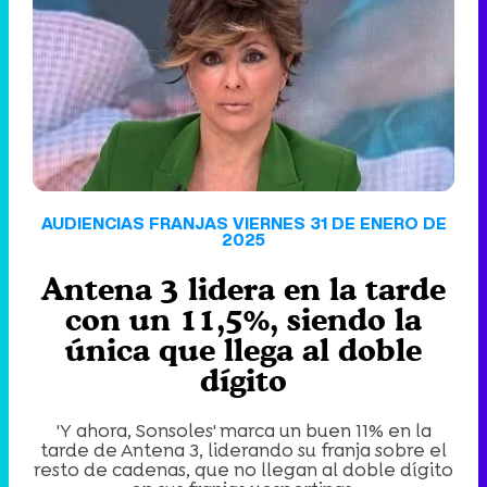
'120 Minutos' celebra sus 2.000 programas en Telemadrid con un vídeo del día a día en la redacción
Tráiler de '33 días', la nueva serie de Atresplayer con Julián Villagrán y José Manuel Poga
AUDIENCIAS FRANJAS VIERNES 31 DE ENERO DE
2025
Antena 3 lidera en la tarde
Tráiler en catalán de 'Ravalear', la nueva serie de HBO Max sobre los fondos buitre
con un 11,5%, siendo la
única que llega al doble
dígito
Tráiler de la tercera temporada de 'The Walking Dead: Dead City' de AMC+
'Y ahora, Sonsoles' marca un buen 11% en la
tarde de Antena 3, liderando su franja sobre el
resto de cadenas, que no llegan al doble dígito