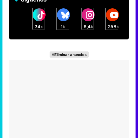
34k
1k
6,4k
258k
Eliminar anuncios