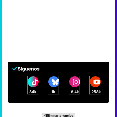
Síguenos
34k
1k
6,4k
258k
Eliminar anuncios