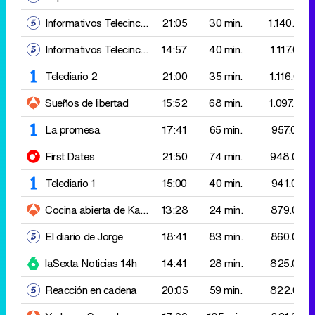
Sueños de libertad
15:52
68 min.
1.097.000
La promesa
17:41
65 min.
957.000
First Dates
21:50
74 min.
948.000
Telediario 1
15:00
40 min.
941.000
Cocina abierta de Karlos Arguiñano
13:28
Albóndigas de ternera 
24 min.
879.000
El diario de Jorge
18:41
83 min.
860.000
laSexta Noticias 14h
14:41
28 min.
825.000
Reacción en cadena
20:05
59 min.
822.000
Y ahora, Sonsoles
17:00
185 min.
821.000
Angela
23:18
60 min.
818.000
El intermedio
21:39
83 min.
817.000
Tardear
15:57
156 min.
784.000