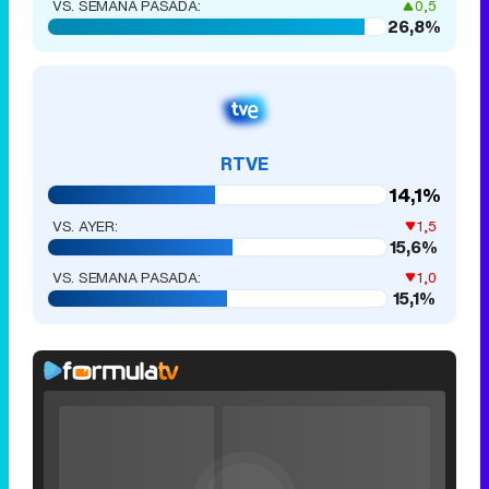
VS. SEMANA PASADA:
0,5
26,8%
RTVE
14,1%
VS. AYER:
1,5
15,6%
VS. SEMANA PASADA:
1,0
15,1%
Rhaenyra
toma
Video
Desembarco
Player
is
del Rey en el
Loaded
:
loading.
0%
Fullscreen
tráiler de la
Current
0:00
/
Duration
0:00
Remaining
-
0:00
Play
Unmute
Seek
Seek