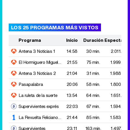
Programa
Inicio
Duración
Espectado
Antena 3 Noticias 1
14:58
30 min.
2.011.000
El Hormiguero
Miguel Bosé
21:55
75 min.
1.999.000
Antena 3 Noticias 2
21:04
31 min.
1.988.000
Pasapalabra
20:06
58 min.
1.800.000
La ruleta de la suerte
13:54
64 min.
1.651.000
Supervivientes exprés
22:03
67 min.
1.594.000
La Revuelta
Feliciano López - Leire Martínez
21:44
85 min.
1.583.000
Supervivientes
23:11
163 min.
1.497.000
Informativos Telecinco 21:00
21:05
30 min.
1.140.000
Informativos Telecinco 15:00
14:57
40 min.
1.117.000
Telediario 2
21:00
35 min.
1.116.000