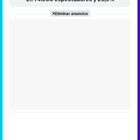
Tráiler de la tercera temporada de 'The Walking Dead: Dead City' de AMC+
Canción ganadora de Eurovisión 2026: DARA con "Bangaranga" por Bulgaria