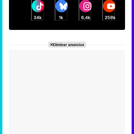
34k
1k
6,4k
258k
Eliminar anuncios