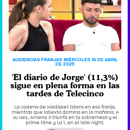
'120 Minutos' celebra sus 2.000 programas en Telemadrid con un vídeo del día a día en la redacción
Tráiler de '33 días', la nueva serie de Atresplayer con Julián Villagrán y José Manuel Poga
AUDIENCIAS FRANJAS MIÉRCOLES 16 DE ABRIL
DE 2025
'El diario de Jorge' (11,3%)
Tráiler en catalán de 'Ravalear', la nueva serie de HBO Max sobre los fondos buitre
sigue en plena forma en las
tardes de Telecinco
La cadena de Mediaset lidera en esa franja,
Tráiler de la tercera temporada de 'The Walking Dead: Dead City' de AMC+
mientras que laSexta domina en la mañana. A
su vez, Antena 3 triunfa en la sobremesa y el
prime time y La 1, en el late night.