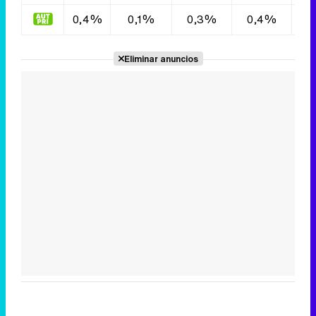
0,4%
0,1%
0,3%
0,4%
0
Eliminar anuncios