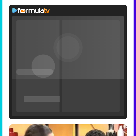
Filmin estrena el tráiler de 'Millennial Mal', su nueva comedia universitaria de la mano de Lorena Iglesias