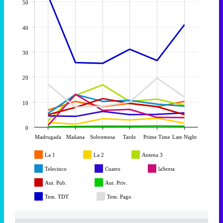
50
40
30
20
10
0
Madrugada
Mañana
Sobremesa
Tarde
Prime Time
Late Night
La 1
La 2
Antena 3
Telecinco
Cuatro
laSexta
Aut. Pub.
Aut. Priv.
Tem. TDT
Tem. Pago