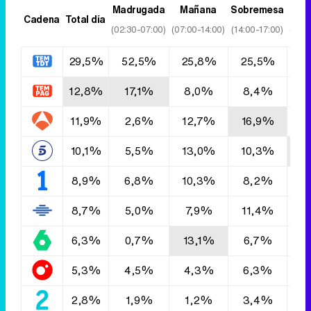
Madrugada
Mañana
Sobremesa
T
Cadena
Total día
(02:30-07:00)
(07:00-14:00)
(14:00-17:00)
(17:0
29,5%
52,5%
25,8%
25,5%
3
12,8%
17,1%
8,0%
8,4%
1
11,9%
2,6%
12,7%
16,9%
1
10,1%
5,5%
13,0%
10,3%
1
8,9%
6,8%
10,3%
8,2%
9
8,7%
5,0%
7,9%
11,4%
9
6,3%
0,7%
13,1%
6,7%
7
5,3%
4,5%
4,3%
6,3%
5
2,8%
1,9%
1,2%
3,4%
2