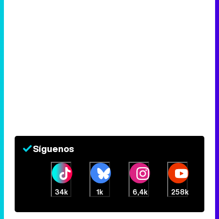
Síguenos
34k
1k
6,4k
258k
Eliminar anuncios