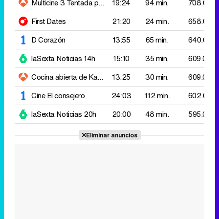
Cocina abierta de Karlos Arguiñano
13:25
Lubina en costra de pat
30 min.
609.000
Cine
El consejero
24:03
112 min.
602.000
laSexta Noticias 20h
20:00
48 min.
595.000
Eliminar anuncios