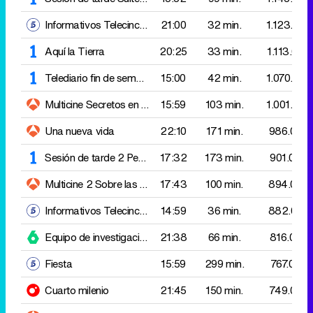
Multicine
Secretos en el lago
15:59
103 min.
1.001.000
Una nueva vida
22:10
171 min.
986.000
Sesión de tarde 2
Pearl Harbor
17:32
173 min.
901.000
Multicine 2
Sobre las nubes
17:43
100 min.
894.000
Informativos Telecinco 15:00
14:59
36 min.
882.000
Equipo de investigación: Historia de la DANA
21:38
66 min.
816.000
Fiesta
15:59
299 min.
767.000
Cuarto milenio
21:45
150 min.
749.000
Multicine 3
Tentada por el peligro
19:24
94 min.
708.000
First Dates
21:20
24 min.
658.000
D Corazón
13:55
65 min.
640.000
laSexta Noticias 14h
15:10
35 min.
609.000