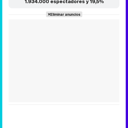
Tráiler de la tercera temporada de 'The Walking Dead: Dead City' de AMC+
Canción ganadora de Eurovisión 2026: DARA con "Bangaranga" por Bulgaria