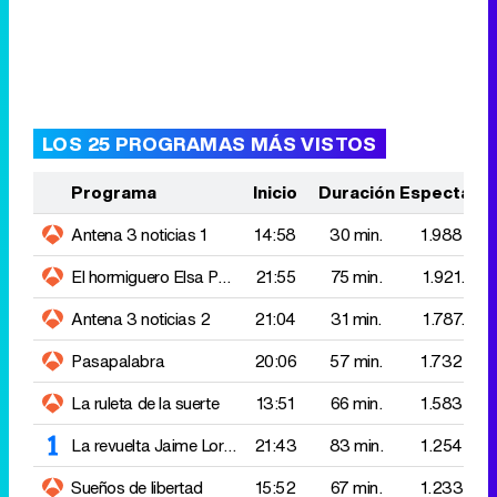
Programa
Inicio
Duración
Espectado
Antena 3 noticias 1
14:58
30 min.
1.988.000
El hormiguero
Elsa Pataky
21:55
75 min.
1.921.000
Antena 3 noticias 2
21:04
31 min.
1.787.000
Pasapalabra
20:06
57 min.
1.732.000
La ruleta de la suerte
13:51
66 min.
1.583.000
La revuelta
Jaime Lorente
21:43
83 min.
1.254.000
Sueños de libertad
15:52
67 min.
1.233.000
Telediario 1
14:57
38 min.
1.038.000
Informativos Telecinco 15:00
14:57
34 min.
1.034.000
The Floor
23:07
77 min.
1.010.000