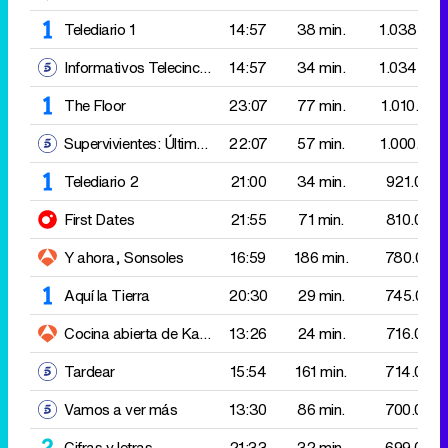
Supervivientes: Última hora
22:07
57 min.
1.000.000
Telediario 2
21:00
34 min.
921.000
First Dates
21:55
71 min.
810.000
Y ahora, Sonsoles
16:59
186 min.
780.000
Aquí la Tierra
20:30
29 min.
745.000
Cocina abierta de Karlos Arguiñano
13:26
Solomillo de cerdo con 
24 min.
716.000
Tardear
15:54
161 min.
714.000
Vamos a ver más
13:30
86 min.
700.000
Cifras y letras
21:33
32 min.
699.000
Informativos Telecinco 21:00
21:05
32 min.
688.000
El intermedio
21:39
85 min.
679.000
Todo es mentira
15:28
181 min.
651.000