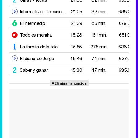
La familia de la tele
15:55
275 min.
638.000
El diario de Jorge
18:46
74 min.
637.000
Saber y ganar
15:30
47 min.
635.000
Eliminar anuncios