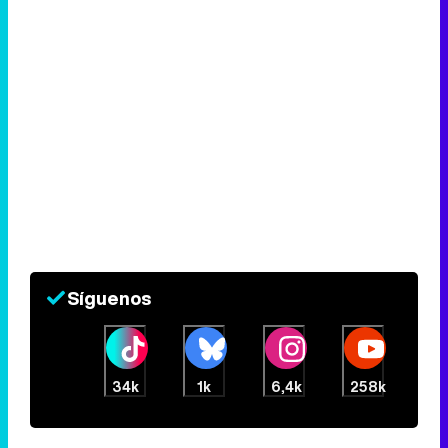
Síguenos
34k
1k
6,4k
258k
Eliminar anuncios