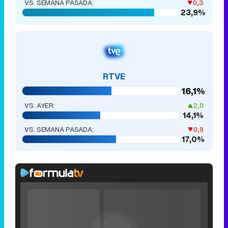
VS. SEMANA PASADA:
0,3
23,9%
RTVE
16,1%
VS. AYER:
2,0
14,1%
VS. SEMANA PASADA:
0,9
17,0%
Rhaenyra
toma
Video
Desembarco
Player
is
del Rey en el
Loaded
:
loading.
0%
Fullscreen
tráiler de la
Current
0:00
/
Duration
0:00
Remaining
-
0:00
Play
Unmute
Seek
Seek