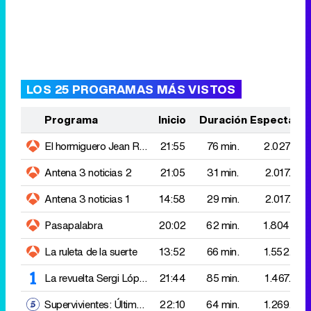
Programa
Inicio
Duración
Espectado
El hormiguero
Jean Reno
21:55
76 min.
2.027.000
Antena 3 noticias 2
21:05
31 min.
2.017.000
Antena 3 noticias 1
14:58
29 min.
2.017.000
Pasapalabra
20:02
62 min.
1.804.000
La ruleta de la suerte
13:52
66 min.
1.552.000
La revuelta
Sergi López
21:44
85 min.
1.467.000
Supervivientes: Última hora
22:10
64 min.
1.269.000
Sueños de libertad
15:53
66 min.
1.255.000
Telediario 2
21:00
34 min.
1.074.000
Telediario 1
14:57
38 min.
1.032.000