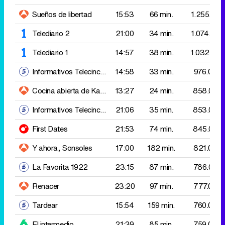
Informativos Telecinco 15:00
14:58
33 min.
976.000
Cocina abierta de Karlos Arguiñano
13:27
Sepia en su tinta con pa
24 min.
858.000
Informativos Telecinco 21:00
21:06
35 min.
853.000
First Dates
21:53
74 min.
845.000
Y ahora, Sonsoles
17:00
182 min.
821.000
La Favorita 1922
23:15
87 min.
786.000
Renacer
23:20
97 min.
777.000
Tardear
15:54
159 min.
760.000
El intermedio
21:39
85 min.
759.000
La familia de la tele
15:57
184 min.
750.000
Vamos a ver más
13:30
87 min.
749.000
MasterChef
23:11
164 min.
745.000