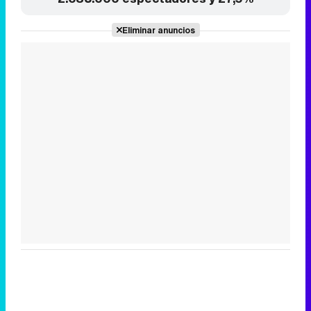
Tráiler de la tercera temporada de 'The Walking Dead: Dead City' de AMC+
Canción ganadora de Eurovisión 2026: DARA con "Bangaranga" por Bulgaria