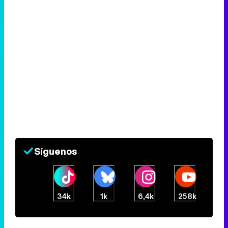
Síguenos
34k
1k
6,4k
258k
Eliminar anuncios