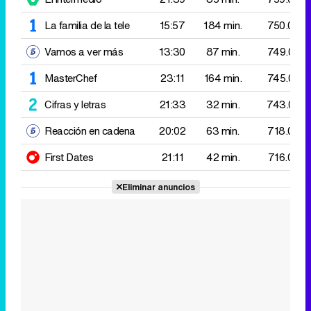
Cifras y letras
21:33
32 min.
743.000
Reacción en cadena
20:02
63 min.
718.000
First Dates
21:11
42 min.
716.000
Eliminar anuncios