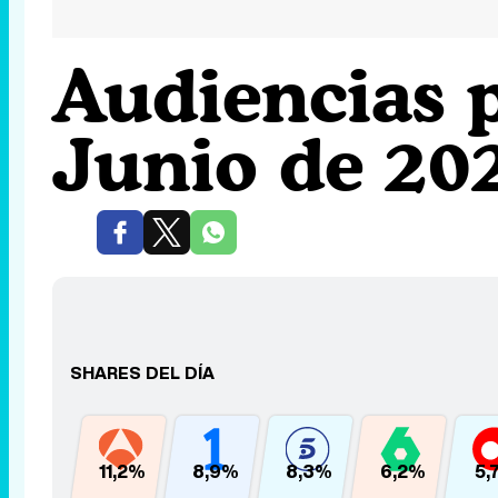
Audiencias p
Junio de 20
SHARES DEL DÍA
11,2%
8,9%
8,3%
6,2%
5,