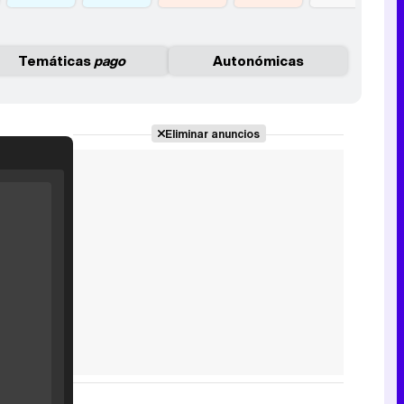
Temáticas
pago
Autonómicas
Eliminar anuncios
Filmin estrena el tráiler de 'Millennial Mal', su nueva comedia universitaria de la mano de Lorena Iglesias
'120 Minutos' celebra sus 2.000 programas en Telemadrid con un vídeo del día a día en la redacción