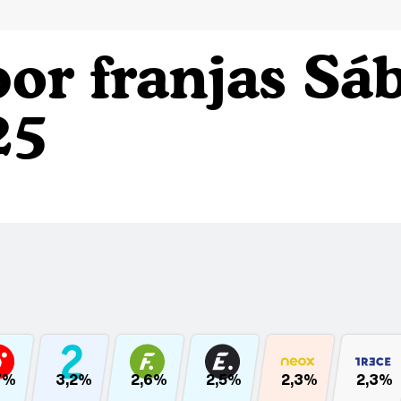
or franjas Sá
25
7%
3,2%
2,6%
2,5%
2,3%
2,3%