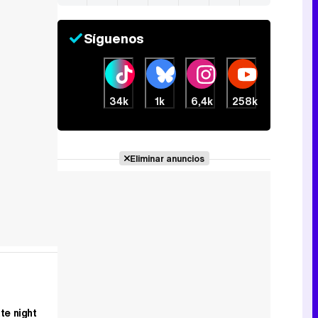
Síguenos
34k
1k
6,4k
258k
Eliminar anuncios
te night