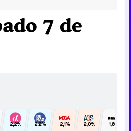
bado 7 de
2,2%
2,2%
2,1%
2,0%
1,8%