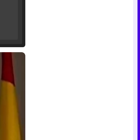
Tráiler de '33 días', la nueva serie de Atresplayer con Julián Villagrán y José Manuel Poga
Tráiler en catalán de 'Ravalear', la nueva serie de HBO Max sobre los fondos buitre
Tráiler de la tercera temporada de 'The Walking Dead: Dead City' de AMC+
Canción ganadora de Eurovisión 2026: DARA con "Bangaranga" por Bulgaria