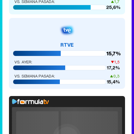
VS. SEMANA PASADA:
1,7
25,6%
RTVE
15,7%
VS. AYER:
1,5
17,2%
VS. SEMANA PASADA:
0,3
15,4%
Rhaenyra
toma
Video
Desembarco
Player
is
del Rey en el
Loaded
:
loading.
0%
Fullscreen
tráiler de la
Current
0:00
/
Duration
0:00
Remaining
-
0:00
Play
Unmute
Seek
Seek