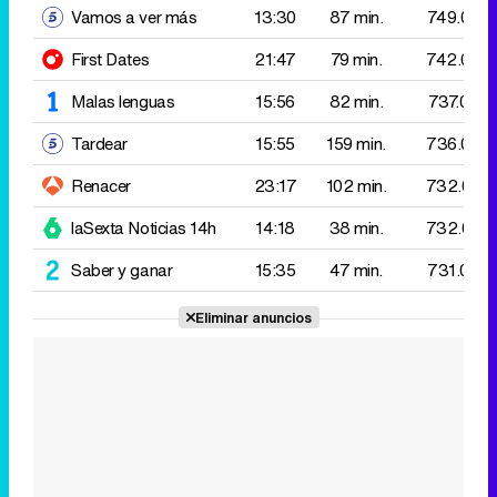
Renacer
23:17
102 min.
732.000
laSexta Noticias 14h
14:18
38 min.
732.000
Saber y ganar
15:35
47 min.
731.000
Eliminar anuncios