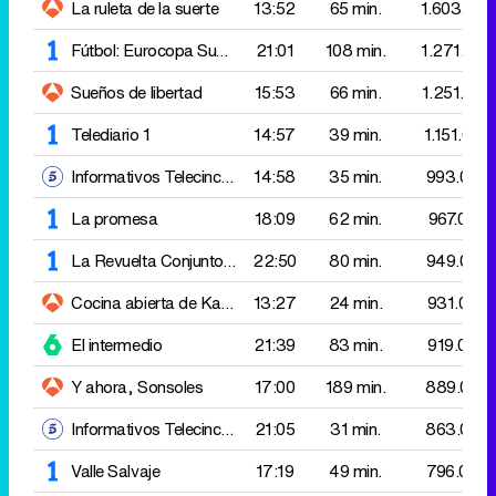
Informativos Telecinco 15:00
14:58
35 min.
993.000
La promesa
18:09
62 min.
967.000
La Revuelta
Conjunto del equipo nacional gimnasia rítmica - Izaro
22:50
80 min.
949.000
Cocina abierta de Karlos Arguiñano
13:27
Ensalada de judías ver
24 min.
931.000
El intermedio
21:39
83 min.
919.000
Y ahora, Sonsoles
17:00
189 min.
889.000
Informativos Telecinco 21:00
21:05
31 min.
863.000
Valle Salvaje
17:19
49 min.
796.000
Vamos a ver más
13:30
87 min.
749.000
First Dates
21:47
79 min.
742.000
Malas lenguas
15:56
82 min.
737.000
Tardear
15:55
159 min.
736.000