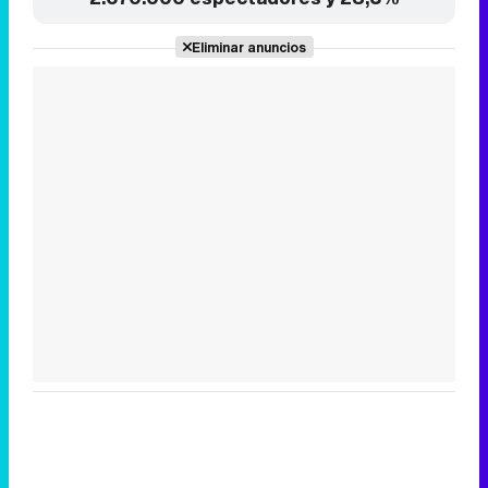
Tráiler de la tercera temporada de 'The Walking Dead: Dead City' de AMC+
Canción ganadora de Eurovisión 2026: DARA con "Bangaranga" por Bulgaria