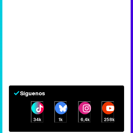
Síguenos
34k
1k
6,4k
258k
Eliminar anuncios