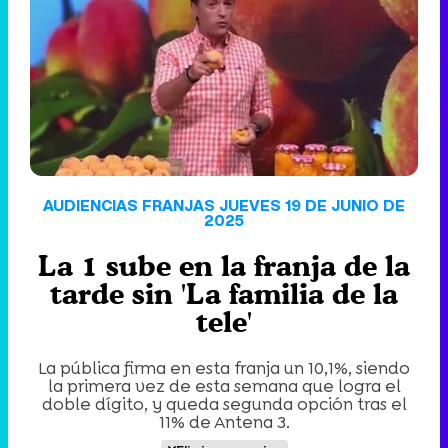
'120 Minutos' celebra sus 2.000 programas en Telemadrid con un vídeo del día a día en la redacción
Tráiler de '33 días', la nueva serie de Atresplayer con Julián Villagrán y José Manuel Poga
AUDIENCIAS FRANJAS JUEVES 19 DE JUNIO DE
2025
La 1 sube en la franja de la
Tráiler en catalán de 'Ravalear', la nueva serie de HBO Max sobre los fondos buitre
tarde sin 'La familia de la
tele'
La pública firma en esta franja un 10,1%, siendo
Tráiler de la tercera temporada de 'The Walking Dead: Dead City' de AMC+
la primera vez de esta semana que logra el
doble dígito, y queda segunda opción tras el
11% de Antena 3.