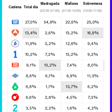
Madrugada
Mañana
Sobremesa
T
Cadena
Total día
(02:30-07:00)
(07:00-14:00)
(14:00-17:00)
(17:0
27,0%
54,9%
22,6%
25,0%
2
13,4%
2,6%
13,2%
16,9%
1
11,6%
3,2%
12,6%
9,4%
9
10,2%
7,2%
13,2%
9,2%
1
9,1%
13,2%
7,4%
8,0%
1
8,6%
6,1%
6,9%
11,3%
8
6,8%
1,1%
13,7%
6,2%
6
6,6%
2,8%
4,5%
7,3%
5
3,5%
2,2%
1,6%
4,2%
4