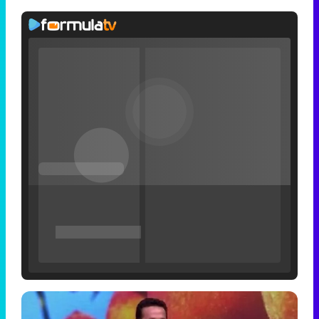
Filmin estrena el tráiler de 'Millennial Mal', su nueva comedia universitaria de la mano de Lorena Iglesias