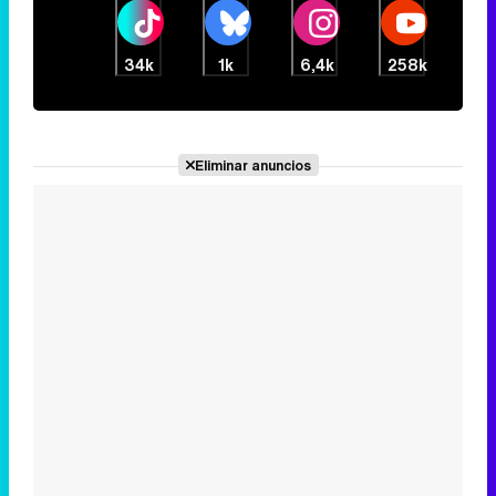
34k
1k
6,4k
258k
Eliminar anuncios