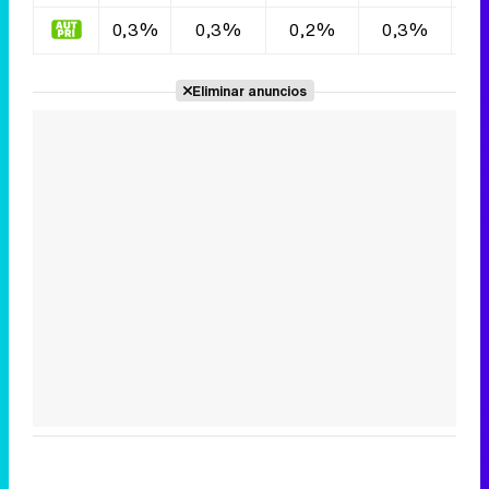
0,3%
0,3%
0,2%
0,3%
0
Eliminar anuncios