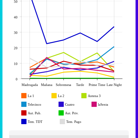
50
40
30
20
10
0
Madrugada
Mañana
Sobremesa
Tarde
Prime Time
Late Night
La 1
La 2
Antena 3
Telecinco
Cuatro
laSexta
Aut. Pub.
Aut. Priv.
Tem. TDT
Tem. Pago