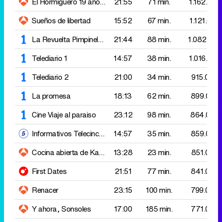
Telediario 2
21:00
34 min.
915.000
La promesa
18:13
62 min.
899.000
Cine
Viaje al paraiso
23:12
98 min.
864.000
Informativos Telecinco 15:00
14:57
35 min.
859.000
Cocina abierta de Karlos Arguiñano
13:28
Casarecce con pesto, j
23 min.
851.000
First Dates
21:51
77 min.
841.000
Renacer
23:15
100 min.
799.000
Y ahora, Sonsoles
17:00
185 min.
771.000
Valle Salvaje
17:24
49 min.
753.000
Malas lenguas
15:56
88 min.
746.000
Mañaneros 360
14:20
36 min.
743.000
Vive san fermin 25
07:15
74 min.
733.000