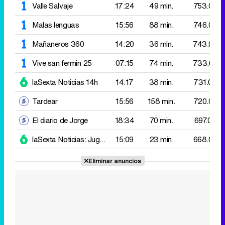
laSexta Noticias 14h
14:17
38 min.
731.000
Tardear
15:56
158 min.
720.000
El diario de Jorge
18:34
70 min.
697.000
laSexta Noticias: Jugones
15:09
23 min.
668.000
Eliminar anuncios