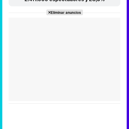
Tráiler de la tercera temporada de 'The Walking Dead: Dead City' de AMC+
Canción ganadora de Eurovisión 2026: DARA con "Bangaranga" por Bulgaria