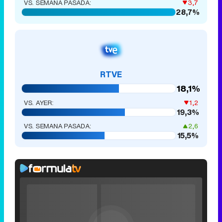
VS. SEMANA PASADA:
3,7
28,7%
RTVE
18,1%
VS. AYER:
1,2
19,3%
VS. SEMANA PASADA:
2,6
15,5%
Rhaenyra
toma
Video
Desembarco
Player
is
del Rey en el
Loaded
:
loading.
0%
Fullscreen
tráiler de la
Current
0:00
/
Duration
0:00
Remaining
-
0:00
Play
Unmute
Seek
Seek