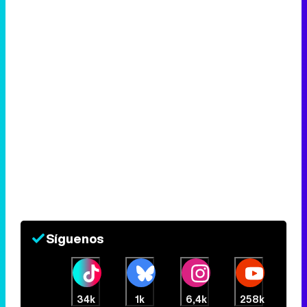
Síguenos
34k
1k
6,4k
258k
Eliminar anuncios