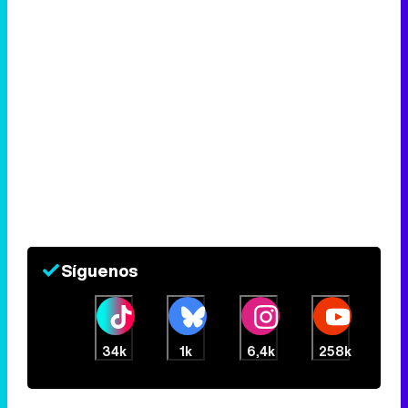
Síguenos
34k
1k
6,4k
258k
Eliminar anuncios