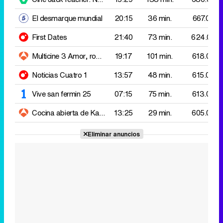
Noticias Cuatro 1
13:57
48 min.
615.000
Vive san fermin 25
07:15
75 min.
613.000
Cocina abierta de Karlos Arguiñano
13:25
Arroz con champiñones,
29 min.
605.000
Eliminar anuncios