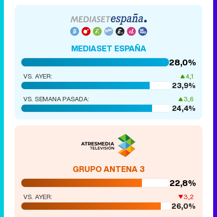
MEDIASET ESPAÑA
28,0%
VS. AYER:
4,1
23,9%
VS. SEMANA PASADA:
3,6
24,4%
GRUPO ANTENA 3
22,8%
VS. AYER:
3,2
26,0%