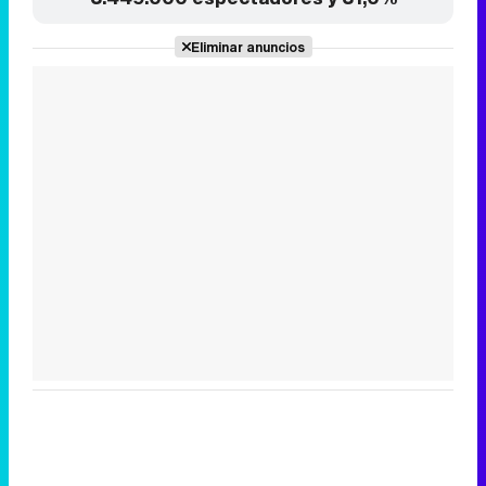
Tráiler de la tercera temporada de 'The Walking Dead: Dead City' de AMC+
Canción ganadora de Eurovisión 2026: DARA con "Bangaranga" por Bulgaria