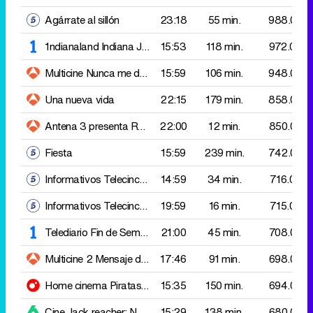
Una nueva vida
22:15
179 min.
858.000
Antena 3 presenta
Renacer
22:00
12 min.
850.000
Fiesta
15:59
239 min.
742.000
Informativos Telecinco 15:00
14:59
34 min.
716.000
Informativos Telecinco 21:00
19:59
16 min.
715.000
Telediario Fin de Semana 2
21:00
45 min.
708.000
Multicine 2
Mensaje de amor en una botella
17:46
91 min.
698.000
Home cinema
Piratas del caribe: En mareas misteriosas
15:35
150 min.
694.000
Cine
Jack reacher: Nunca vuelvas atras
15:29
138 min.
680.000
El desmarque mundial
20:15
36 min.
667.000
First Dates
21:40
73 min.
624.000
Multicine 3
Amor, romance y chocolate
19:17
101 min.
618.000