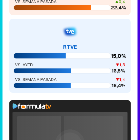
VS. SEMANA PASADA:
0,4
22,4%
RTVE
15,0%
VS. AYER:
1,5
16,5%
VS. SEMANA PASADA:
1,4
16,4%
Rhaenyra
toma
Video
Desembarco
Player
is
del Rey en el
Loaded
:
loading.
0%
Fullscreen
tráiler de la
Current
0:00
/
Duration
0:00
Remaining
-
0:00
Play
Unmute
Seek
Seek