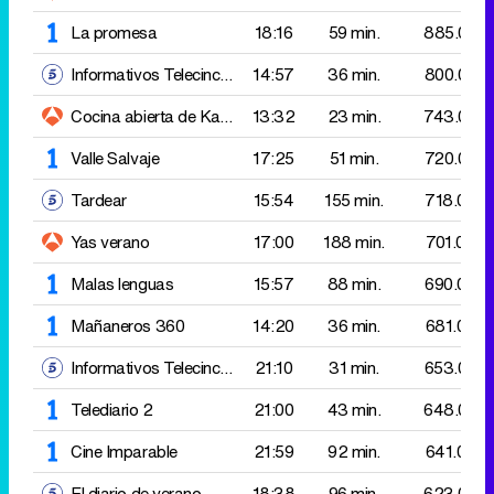
Valle Salvaje
17:25
51 min.
720.000
Tardear
15:54
155 min.
718.000
Yas verano
17:00
188 min.
701.000
Malas lenguas
15:57
88 min.
690.000
Mañaneros 360
14:20
36 min.
681.000
Informativos Telecinco 21:00
21:10
31 min.
653.000
Telediario 2
21:00
43 min.
648.000
Cine
Imparable
21:59
92 min.
641.000
El diario de verano
18:38
96 min.
623.000
¡De viernes!: Lo mejor
22:08
214 min.
618.000
Agarrate al sillon
20:15
54 min.
589.000
Vamos a ver más verano
13:30
87 min.
561.000