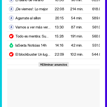
Todo es mentira: Summer tem
15:28
191 min.
560.000
laSexta Noticias 14h
14:16
42 min.
551.000
El blockbuster
Un lugar tranquilo 2
22:09
102 min.
544.000
Eliminar anuncios