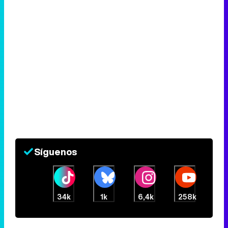
Síguenos
34k
1k
6,4k
258k
Eliminar anuncios