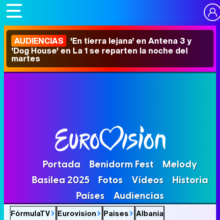
AUDIENCIAS
'En tierra lejana' en Antena 3 y
'Dog House' en La 1 se reparten la noche del
martes
Portada
Benidorm Fest
Melody
Basilea 2025
Fotos
Vídeos
Historia
Países
Audiencias
FórmulaTV
Eurovision
Países
Albania