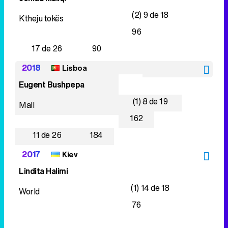
(2) 9 de 18
Ktheju tokës
96
17 de 26
90
2018
Lisboa
Eugent Bushpepa
(1) 8 de 19
Mall
162
11 de 26
184
2017
Kiev
Lindita Halimi
(1) 14 de 18
World
76