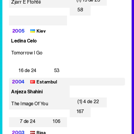
Zjarr E Ftohtë
58
2005
Kiev
Ledina Celo
Tomorrow I Go
16 de 24
53
2004
Estambul
Anjeza Shahini
(1) 4 de 22
The Image Of You
167
7 de 24
106
2003
Riga