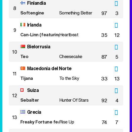
Finlandia
8
Softengine
Something Better
97
3
Irlanda
9
Can-Linn (featuring Kasey Smith)
Heartbeat
35
12
Bielorrusia
10
Teo
Cheesecake
87
5
Macedonia del Norte
11
Tijana
To the Sky
33
13
Suiza
12
Sebalter
Hunter Of Stars
92
4
Grecia
13
Freaky Fortune feat. RiskyKidd
Rise Up
74
7