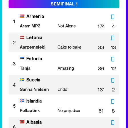
SEMIFINAL 1
Armenia
1
Aram MP3
Not Alone
174
4
Letonia
2
Aarzemnieki
Cake to bake
33
13
Estonia
3
Tanja
Amazing
36
12
Suecia
4
Sanna Nielsen
Undo
131
2
Islandia
5
Pollapönk
No prejudice
61
8
Albania
6