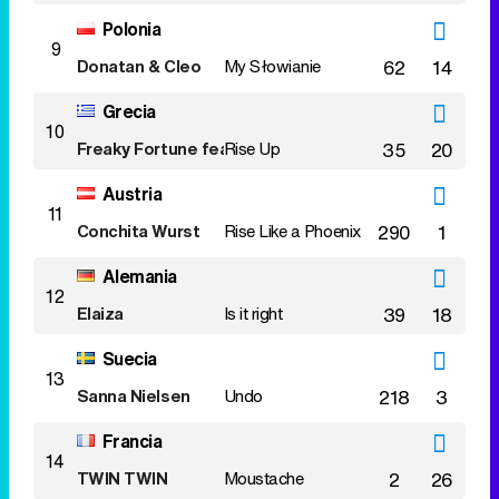
Polonia
9
Donatan & Cleo
My Słowianie
62
14
Grecia
10
Freaky Fortune feat. RiskyKidd
Rise Up
35
20
Austria
11
Conchita Wurst
Rise Like a Phoenix
290
1
Alemania
12
Elaiza
Is it right
39
18
Suecia
13
Sanna Nielsen
Undo
218
3
Francia
14
TWIN TWIN
Moustache
2
26