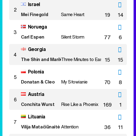
Israel
2
Mei Finegold
Same Heart
19
14
Noruega
3
Carl Espen
Silent Storm
77
6
Georgia
4
The Shin and Mariko
Three Minutes to Earth
15
15
Polonia
5
Donatan & Cleo
My Słowianie
70
8
Austria
6
Conchita Wurst
Rise Like a Phoenix
169
1
Lituania
7
Vilija Matačiūnaitė
Attention
36
11