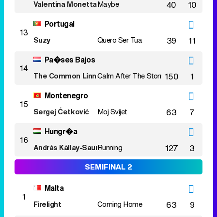
Valentina Monetta
Maybe
40
10
Portugal
13
Suzy
Quero Ser Tua
39
11
Pa�ses Bajos
14
The Common Linnets
Calm After The Storm
150
1
Montenegro
15
Sergej Ćetković
Moj Svijet
63
7
Hungr�a
16
András Kállay-Saunders
Running
127
3
SEMIFINAL 2
Malta
1
Firelight
Coming Home
63
9