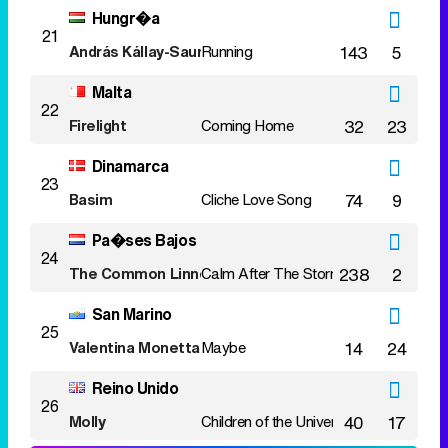
Hungr�a
21
András Kállay-Saunders
Running
143
5
Malta
22
Firelight
Coming Home
32
23
Dinamarca
23
Basim
Cliche Love Song
74
9
Pa�ses Bajos
24
The Common Linnets
Calm After The Storm
238
2
San Marino
25
Valentina Monetta
Maybe
14
24
Reino Unido
26
Molly
Children of the Universe
40
17