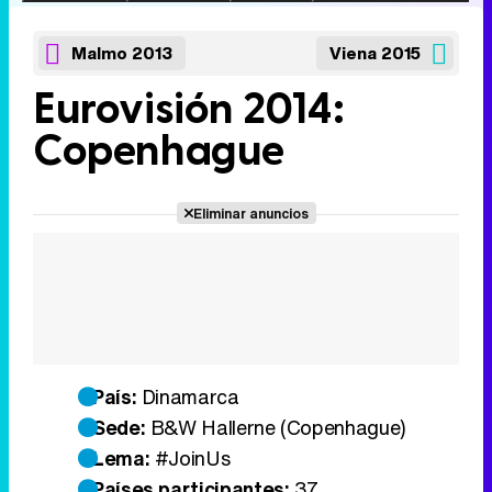
Malmo 2013
Viena 2015
Eurovisión 2014:
Copenhague
Eliminar anuncios
País:
Dinamarca
Sede:
B&W Hallerne (Copenhague)
Lema:
#JoinUs
Países participantes:
37