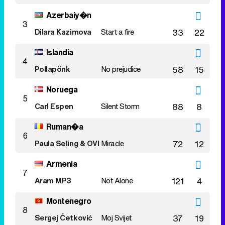
Azerbaiy�n
3
Dilara Kazimova
Start a fire
33
22
Islandia
4
Pollapönk
No prejudice
58
15
Noruega
5
Carl Espen
Silent Storm
88
8
Ruman�a
6
Paula Seling & OVI
Miracle
72
12
Armenia
7
Aram MP3
Not Alone
121
4
Montenegro
8
Sergej Ćetković
Moj Svijet
37
19