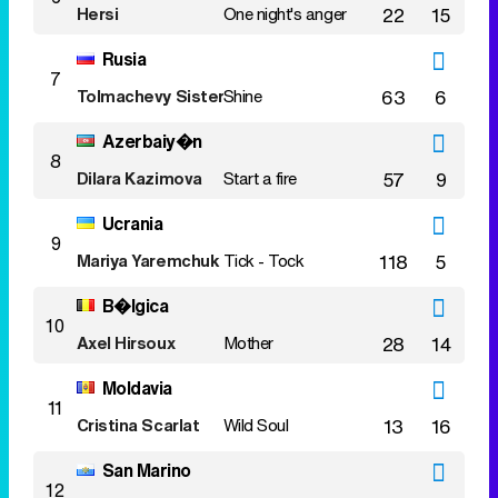
Hersi
One night's anger
22
15
Rusia
7
Tolmachevy Sisters
Shine
63
6
Azerbaiy�n
8
Dilara Kazimova
Start a fire
57
9
Ucrania
9
Mariya Yaremchuk
Tick - Tock
118
5
B�lgica
10
Axel Hirsoux
Mother
28
14
Moldavia
11
Cristina Scarlat
Wild Soul
13
16
San Marino
12