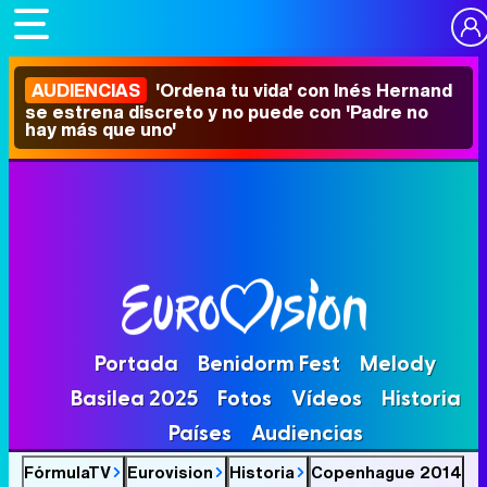
AUDIENCIAS
'Ordena tu vida' con Inés Hernand
se estrena discreto y no puede con 'Padre no
hay más que uno'
Portada
Benidorm Fest
Melody
Basilea 2025
Fotos
Vídeos
Historia
Países
Audiencias
FórmulaTV
Eurovision
Historia
Copenhague 2014