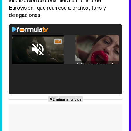
localización se convirtiera en la "isla de
Eurovisión" que reuniese a prensa, fans y
delegaciones.
Loaded
:
25.30%
/
Unmute
Filmin estrena el tráiler de 'Millennial Mal', su nueva comedia universitaria de la mano de Lorena Iglesias
'120 Minutos' celebra sus 2.000 programas en Telemadrid con un vídeo del día a día en la redacción
Eliminar anuncios