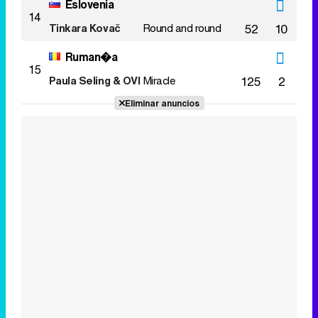
Eslovenia
14
Tinkara Kovač
Round and round
52
10
Ruman�a
15
Paula Seling & OVI
Miracle
125
2
Eliminar anuncios