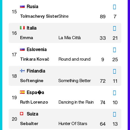
Rusia
15
Tolmachevy Sisters
Shine
89
7
Italia
16
Emma
La Mia Città
33
21
Eslovenia
17
Tinkara Kovač
Round and round
9
25
Finlandia
18
Softengine
Something Better
72
11
Espa�a
19
Ruth Lorenzo
Dancing in the Rain
74
10
Suiza
20
Sebalter
Hunter Of Stars
64
13