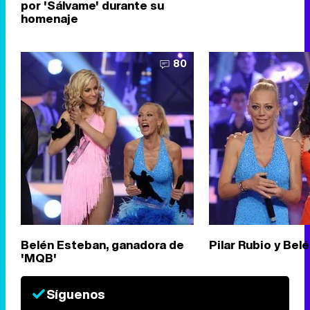
por 'Sálvame' durante su
homenaje
80
Belén Esteban, ganadora de
Pilar Rubio y Bel
'MQB'
Síguenos