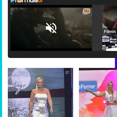
Loaded
:
25.30%
/
Unmute