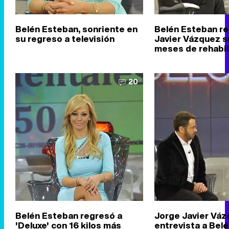
Belén Esteban, sonriente en
Belén Esteban re
su regreso a televisión
Javier Vázquez s
meses de rehabil
20
Belén Esteban regresó a
Jorge Javier Vá
'Deluxe' con 16 kilos más
entrevista a Bel