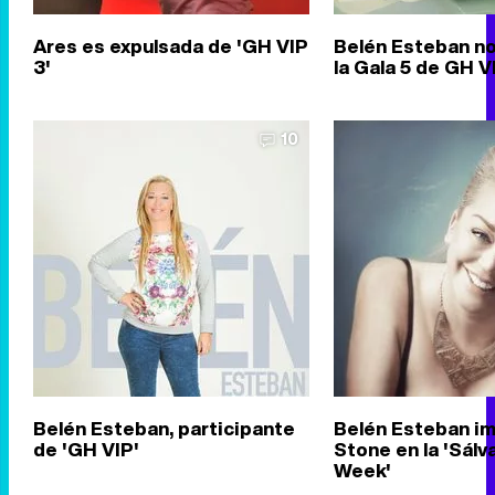
Ares es expulsada de 'GH VIP
Belén Esteban n
3'
la Gala 5 de GH V
10
Belén Esteban, participante
Belén Esteban im
de 'GH VIP'
Stone en la 'Sál
Week'