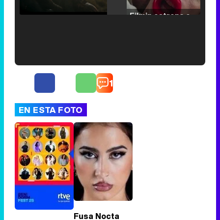
/
Unmute
Filmin estrena el tráiler de 'Millennial Mal', su nueva comedia universitaria de la mano de Lorena Iglesias
'120 Minutos' celebra sus 2.000 programas en Telemadrid con un vídeo del día a día en la redacción
1
EN ESTA FOTO
Tráiler de '33 días', la nueva serie de Atresplayer con Julián Villagrán y José Manuel Poga
Tráiler en catalán de 'Ravalear', la nueva serie de HBO Max sobre los fondos buitre
Fusa Nocta