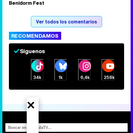
Benidorm Fest
Tráiler de la tercera temporada de 'The Walking Dead: Dead City' de AMC+
Ver todos los comentarios
RECOMENDAMOS
Canción ganadora de Eurovisión 2026: DARA con "Bangaranga" por Bulgaria
Síguenos
34k
1k
6,4k
258k