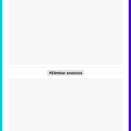
Tráiler en catalán de 'Ravalear', la nueva serie de HBO Max sobre los fondos buitre
Tráiler de la tercera temporada de 'The Walking Dead: Dead City' de AMC+
Eliminar anuncios
Canción ganadora de Eurovisión 2026: DARA con "Bangaranga" por Bulgaria