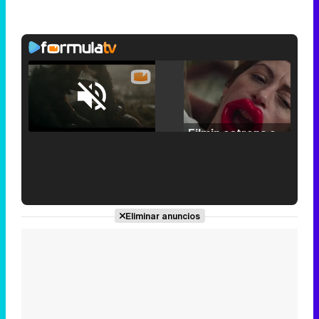
Loaded
:
25.30%
/
Unmute
Filmin estrena el tráiler de 'Millennial Mal', su nueva comedia universitaria de la mano de Lorena Iglesias
'120 Minutos' celebra sus 2.000 programas en Telemadrid con un vídeo del día a día en la redacción
Eliminar anuncios
Tráiler de '33 días', la nueva serie de Atresplayer con Julián Villagrán y José Manuel Poga