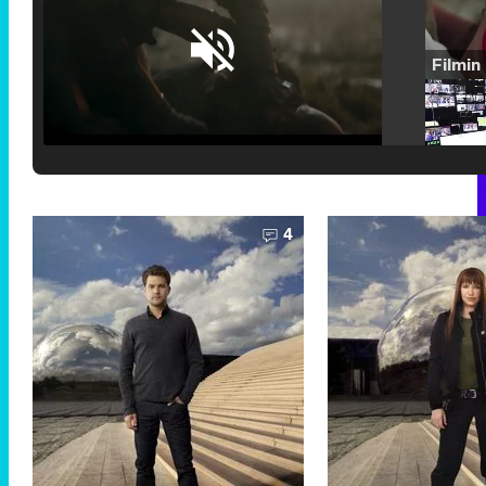
Loaded
:
25.30%
/
Unmute
4