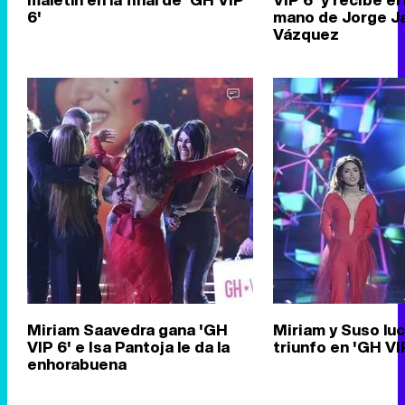
6'
mano de Jorge Ja
Vázquez
Miriam Saavedra gana 'GH
Miriam y Suso luc
VIP 6' e Isa Pantoja le da la
triunfo en 'GH VI
enhorabuena