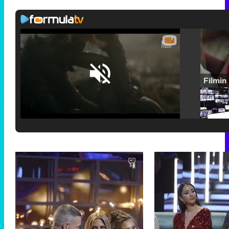
Loaded
:
25.30%
/
Unmute