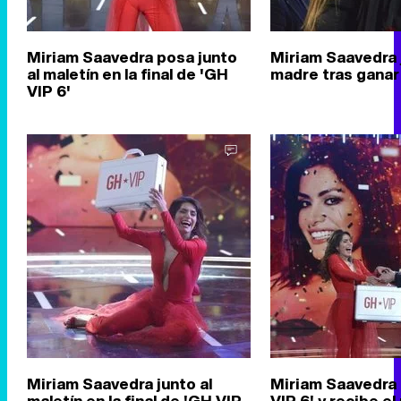
Miriam Saavedra posa junto
Miriam Saavedra 
al maletín en la final de 'GH
madre tras ganar
VIP 6'
Miriam Saavedra junto al
Miriam Saavedra
maletín en la final de 'GH VIP
VIP 6' y recibe el