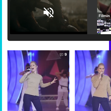
Loaded
:
25.30%
/
Unmute
9