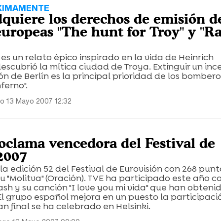
ÓXIMAMENTE
dquiere los derechos de emisión de
uropeas "The hunt for Troy" y "R
 es un relato épico inspirado en la vida de Heinrich
escubrió la mítica ciudad de Troya. Extinguir un inc
ión de Berlín es la principal prioridad de los bombero
ferno".
o 13 Mayo 2007 12:32
roclama vencedora del Festival de
2007
a edición 52 del Festival de Eurovisión con 268 punt
su "Molitva" (Oración). TVE ha participado este año co
sh y su canción "I love you mi vida" que han obtenid
l grupo español mejora en un puesto la participaci
n final se ha celebrado en Helsinki.