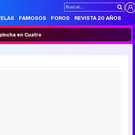
VELAS
FAMOSOS
FOROS
REVISTA 20 AÑOS
' pincha en Cuatro