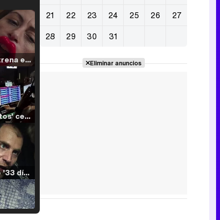
21
22
23
24
25
26
27
28
29
30
31
Filmin estrena el tráiler de 'Millennial Mal', su nueva comedia universitaria de la mano de Lorena Iglesias
Eliminar anuncios
'120 Minutos' celebra sus 2.000 programas en Telemadrid con un vídeo del día a día en la redacción
Tráiler de '33 días', la nueva serie de Atresplayer con Julián Villagrán y José Manuel Poga