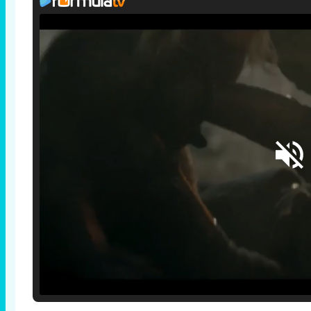
Loaded
:
25.30%
/
Unmute