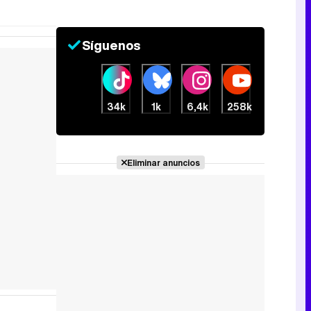
Síguenos
34k
1k
6,4k
258k
Eliminar anuncios