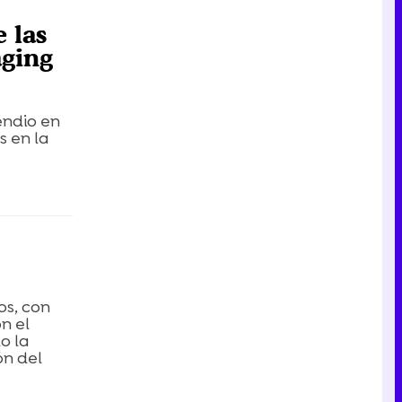
Tráiler en catalán de 'Ravalear', la nueva serie de HBO Max sobre los fondos buitre
 las
aging
Tráiler de la tercera temporada de 'The Walking Dead: Dead City' de AMC+
endio en
s en la
Canción ganadora de Eurovisión 2026: DARA con "Bangaranga" por Bulgaria
os, con
n el
o la
ón del