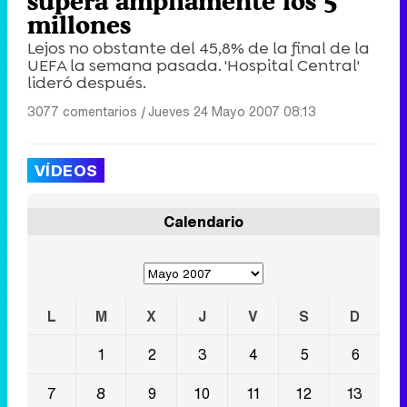
supera ampliamente los 5
millones
Lejos no obstante del 45,8% de la final de la
UEFA la semana pasada. 'Hospital Central'
lideró después.
3077 comentarios
|
Jueves 24 Mayo 2007 08:13
VÍDEOS
Calendario
L
M
X
J
V
S
D
1
2
3
4
5
6
7
8
9
10
11
12
13