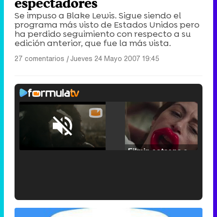
espectadores
Se impuso a Blake Lewis. Sigue siendo el
programa más visto de Estados Unidos pero
ha perdido seguimiento con respecto a su
edición anterior, que fue la más vista.
27 comentarios
|
Jueves 24 Mayo 2007 19:45
Loaded
:
25.30%
/
Unmute
Filmin estrena el tráiler de 'Millennial Mal', su nueva comedia universitaria de la mano de Lorena Iglesias
'120 Minutos' celebra sus 2.000 programas en Telemadrid con un vídeo del día a día en la redacción