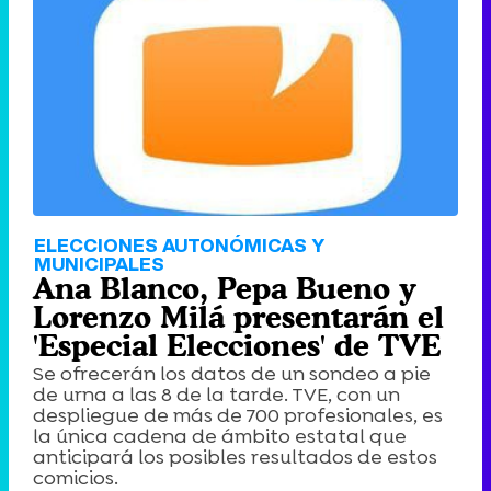
Tráiler de '33 días', la nueva serie de Atresplayer con Julián Villagrán y José Manuel Poga
Tráiler en catalán de 'Ravalear', la nueva serie de HBO Max sobre los fondos buitre
ELECCIONES AUTONÓMICAS Y
MUNICIPALES
Ana Blanco, Pepa Bueno y
Lorenzo Milá presentarán el
'Especial Elecciones' de TVE
Tráiler de la tercera temporada de 'The Walking Dead: Dead City' de AMC+
Se ofrecerán los datos de un sondeo a pie
de urna a las 8 de la tarde. TVE, con un
despliegue de más de 700 profesionales, es
la única cadena de ámbito estatal que
anticipará los posibles resultados de estos
comicios.
Canción ganadora de Eurovisión 2026: DARA con "Bangaranga" por Bulgaria