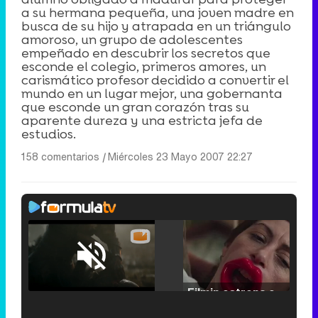
a su hermana pequeña, una joven madre en
busca de su hijo y atrapada en un triángulo
amoroso, un grupo de adolescentes
empeñado en descubrir los secretos que
esconde el colegio, primeros amores, un
carismático profesor decidido a convertir el
mundo en un lugar mejor, una gobernanta
que esconde un gran corazón tras su
aparente dureza y una estricta jefa de
estudios.
158 comentarios
|
Miércoles 23 Mayo 2007 22:27
Loaded
:
25.30%
/
Unmute
Filmin estrena el tráiler de 'Millennial Mal', su nueva comedia universitaria de la mano de Lorena Iglesias