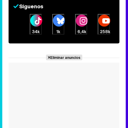
Síguenos
34k
1k
6,4k
258k
Eliminar anuncios