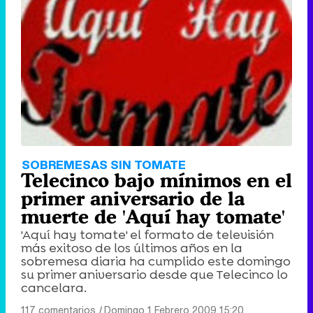
Tráiler de '33 días', la nueva serie de Atresplayer con Julián Villagrán y José Manuel Poga
Tráiler en catalán de 'Ravalear', la nueva serie de HBO Max sobre los fondos buitre
SOBREMESAS SIN TOMATE
Telecinco bajo mínimos en el
primer aniversario de la
muerte de 'Aquí hay tomate'
'Aquí hay tomate' el formato de televisión
Tráiler de la tercera temporada de 'The Walking Dead: Dead City' de AMC+
más exitoso de los últimos años en la
sobremesa diaria ha cumplido este domingo
su primer aniversario desde que Telecinco lo
cancelara.
117 comentarios
|
Domingo 1 Febrero 2009 15:20