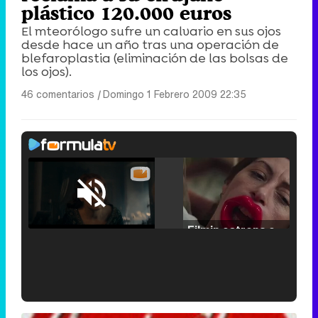
plástico 120.000 euros
El mteorólogo sufre un calvario en sus ojos
desde hace un año tras una operación de
blefaroplastia (eliminación de las bolsas de
los ojos).
46 comentarios
|
Domingo 1 Febrero 2009 22:35
Loaded
:
46.63%
/
Unmute
Filmin estrena el tráiler de 'Millennial Mal', su nueva comedia universitaria de la mano de Lorena Iglesias
'120 Minutos' celebra sus 2.000 programas en Telemadrid con un vídeo del día a día en la redacción