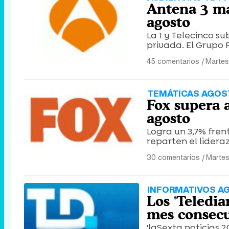
Antena 3 ma
agosto
La 1 y Telecinco s
privada. El Grupo
45 comentarios
|
Martes
TEMÁTICAS AGOS
Fox supera 
agosto
Logra un 3,7% fren
reparten el lidera
30 comentarios
|
Martes
INFORMATIVOS A
Los 'Teledi
mes consec
'laSexta noticias 