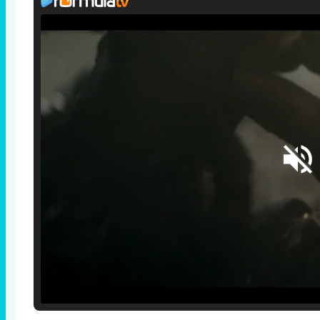
Loaded
:
25.30%
/
Unmute