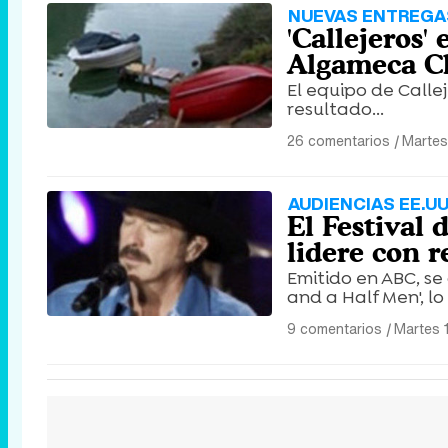
NUEVAS ENTREGA
'Callejeros'
Algameca C
El equipo de Calle
resultado...
26 comentarios
|
Martes
AUDIENCIAS EE.UU
El Festival
lidere con r
Emitido en ABC, se
and a Half Men', l
9 comentarios
|
Martes 