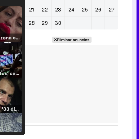
21
22
23
24
25
26
27
28
29
30
Filmin estrena el tráiler de 'Millennial Mal', su nueva comedia universitaria de la mano de Lorena Iglesias
Eliminar anuncios
'120 Minutos' celebra sus 2.000 programas en Telemadrid con un vídeo del día a día en la redacción
Tráiler de '33 días', la nueva serie de Atresplayer con Julián Villagrán y José Manuel Poga