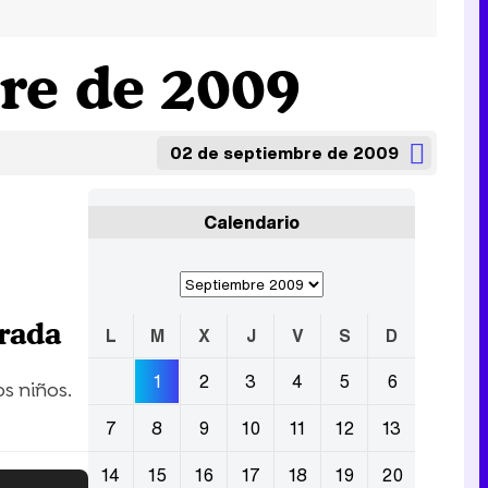
re de 2009
02 de septiembre de 2009
Calendario
orada
L
M
X
J
V
S
D
1
2
3
4
5
6
s niños.
7
8
9
10
11
12
13
14
15
16
17
18
19
20