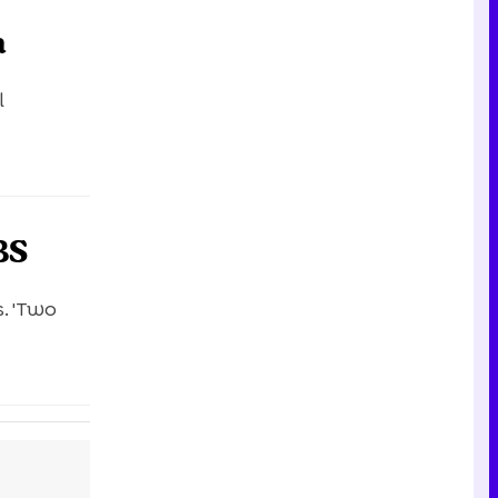
Tráiler en catalán de 'Ravalear', la nueva serie de HBO Max sobre los fondos buitre
a
l
Tráiler de la tercera temporada de 'The Walking Dead: Dead City' de AMC+
BS
Canción ganadora de Eurovisión 2026: DARA con "Bangaranga" por Bulgaria
. 'Two