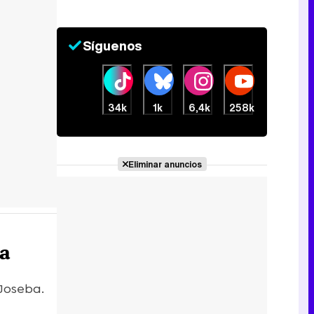
Síguenos
34k
1k
6,4k
258k
Eliminar anuncios
ra
 Joseba.