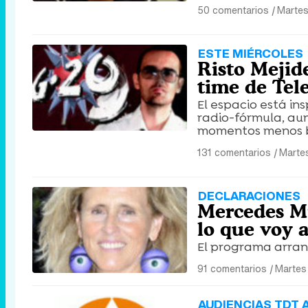
50 comentarios
|
Martes
ESTE MIÉRCOLES
Risto Mejid
time de Tel
El espacio está in
radio-fórmula, au
momentos menos br
131 comentarios
|
Marte
DECLARACIONES
Mercedes Mi
lo que voy 
El programa arranc
91 comentarios
|
Martes
AUDIENCIAS TDT 