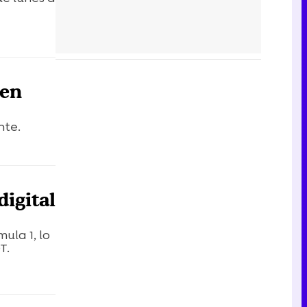
 en
nte.
digital
ula 1, lo
T.