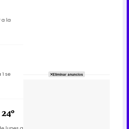
 a la
 1 se
Eliminar anuncios
 24º
de lunes a