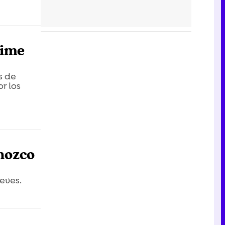
rime
s de
r los
nozco
eves.